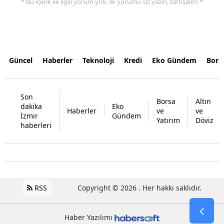
* Bu içerik ile ilgili yorum yok, ilk yorumu siz yazın, tartışalım *
Güncel
Haberler
Teknoloji
Kredi
Eko Gündem
Bors
Son
Borsa
Altın
dakika
Eko
Haberler
ve
ve
İzmir
Gündem
Yatırım
Döviz
haberleri
RSS
Copyright © 2026 . Her hakkı saklıdır.
Haber Yazılımı