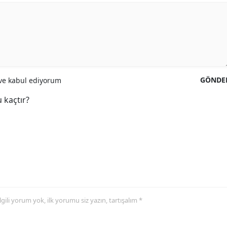
GÖNDE
e kabul ediyorum
 kaçtır?
 ilgili yorum yok, ilk yorumu siz yazın, tartışalım *