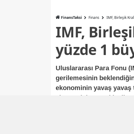
FinansTaksi
Finans
IMF, Birleşik Kr
IMF, Birleş
yüzde 1 bü
Uluslararası Para Fonu (I
gerilemesinin beklendiğini
ekonominin yavaş yavaş t
ekonomisi, sonraki yıllard
Nur Duman