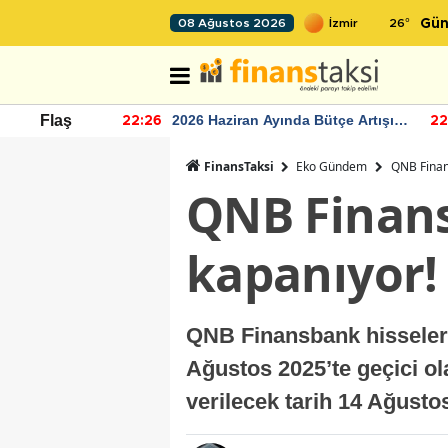
26
°
08 Ağustos 2026
Gün
r seviyesinin
2026 Haziran Ayında Bütçe Artışı
Flaş
22:26
22
Yaşandı
FinansTaksi
Eko Gündem
QNB Finans
QNB Finans
kapanıyor! 
QNB Finansbank hisseleri
Ağustos 2025’te geçici o
verilecek tarih 14 Ağusto