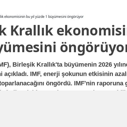
allık ekonomisinin bu yıl yüzde 1 büyümesini öngörüyor
ik Krallık ekonomisi
yümesini öngörüyo
MF), Birleşik Krallık'ta büyümenin 2026 yılı
 açıkladı. IMF, enerji şokunun etkisinin azal
oparlanacağını öngördü. IMF'nin raporuna gö
a istikrarlı bir toparlanma süreci yaşayabilir
Yayınlanma
16 Temmuz 2026 - 22:37