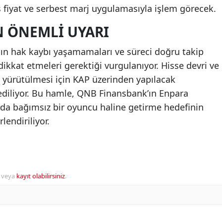
s fiyat ve serbest marj uygulamasıyla işlem görecek.
N ÖNEMLI UYARI
ın hak kaybı yaşamamaları ve süreci doğru takip
 dikkat etmeleri gerektiği vurgulanıyor. Hisse devri ve
la yürütülmesi için KAP üzerinden yapılacak
 ediliyor. Bu hamle, QNB Finansbank’ın Enpara
da bağımsız bir oyuncu haline getirme hedefinin
lendiriliyor.
veya
kayıt olabilirsiniz
.