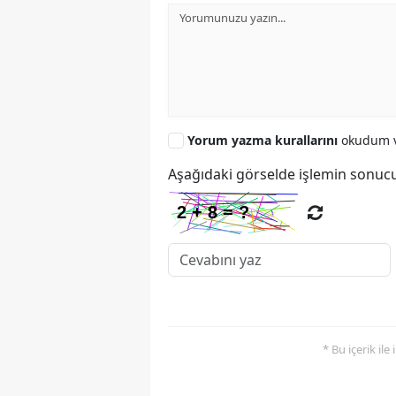
Yorum yazma kurallarını
okudum v
Aşağıdaki görselde işlemin sonucu
* Bu içerik ile