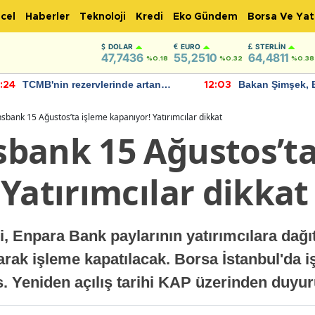
cel
Haberler
Teknoloji
Kredi
Eko Gündem
Borsa Ve Yat
DOLAR
EURO
STERLIN
47,7436
55,2510
64,4811
%0.18
%0.32
%0.38
TCMB'nin rezervlerinde artan
Bakan Şimşek, 
:24
12:03
momentum devam ediyor
için umut verici
bulundu
bank 15 Ağustos’ta işleme kapanıyor! Yatırımcılar dikkat
bank 15 Ağustos’ta
Yatırımcılar dikkat
, Enpara Bank paylarının yatırımcılara dağı
larak işleme kapatılacak. Borsa İstanbul'da
s. Yeniden açılış tarihi KAP üzerinden duyu