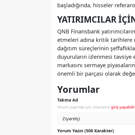
başladığında, hisseler referan
YATIRIMCILAR IÇI
QNB Finansbank yatırımcıların
etmeleri adına kritik tarihlere
dağıtım süreçlerinin şeffaflık
duyuruların izlenmesi tavsiye
markasını sermaye piyasaların
önemli bir parçası olarak değer
Yorumlar
Takma Ad
Yorum yapmak için, isterseniz
giriş yapabilir
Yorum Yazın (500 Karakter)