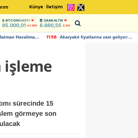
Künye
İletişim
ırım
BITCOIN
(USDT)
GRAM ALTIN
65.000,01
6.660,55
%1.155
2,59
Batman Havalimanı
Akaryakıt fiyatlarına zam geliyor:
11:56
 açıklamalarda
Yeni tarih açıklandı
 işleme
tımı sürecinde 15
 işlem görmeye son
rulacak