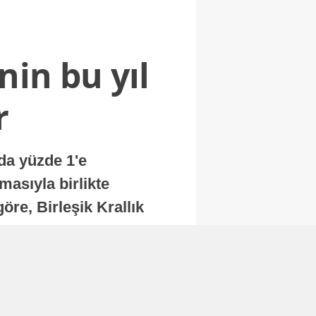
nin bu yıl
r
nda yüzde 1'e
masıyla birlikte
re, Birleşik Krallık
.
Abone Ol