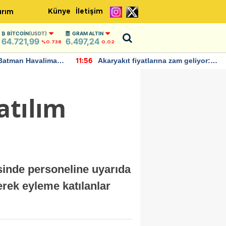
Künye
İletişim
ırım
BITCOIN
(USDT)
GRAM ALTIN
64.721,99
6.497,24
%0.738
0,02
Batman Havalimanı
Akaryakıt fiyatlarına zam geliyor:
11:56
 açıklamalarda
Yeni tarih açıklandı
atılım
sinde personeline uyarıda
rek eyleme katılanlar