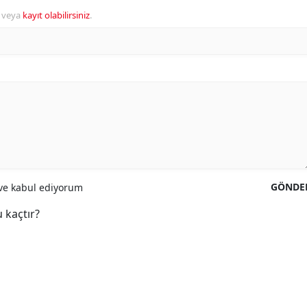
veya
kayıt olabilirsiniz
.
GÖNDE
e kabul ediyorum
 kaçtır?