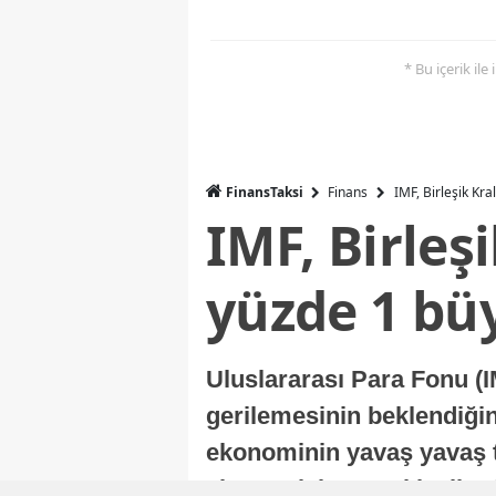
* Bu içerik ile
FinansTaksi
Finans
IMF, Birleşik Kr
IMF, Birleş
yüzde 1 bü
Uluslararası Para Fonu (I
gerilemesinin beklendiğini
ekonominin yavaş yavaş t
ekonomisi, sonraki yıllard