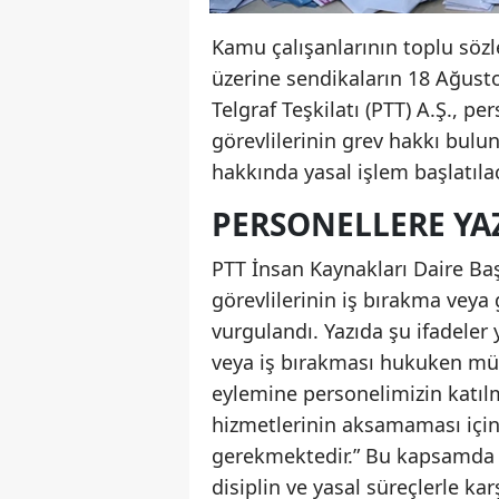
Kamu çalışanlarının toplu s
üzerine sendikaların 18 Ağusto
Telgraf Teşkilatı (PTT) A.Ş., 
görevlilerinin grev hakkı bulu
hakkında yasal işlem başlatıla
PERSONELLERE YA
PTT İnsan Kaynakları Daire Ba
görevlilerinin iş bırakma veya
vurgulandı. Yazıda şu ifadeler 
veya iş bırakması hukuken müm
eylemine personelimizin katıl
hizmetlerinin aksamaması için
gerekmektedir.” Bu kapsamda 
disiplin ve yasal süreçlerle karş