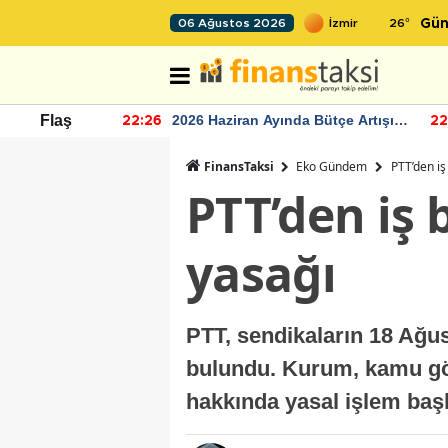
26
°
06 Ağustos 2026
Gün
r seviyesinin
2026 Haziran Ayında Bütçe Artışı
Flaş
22:26
22
Yaşandı
FinansTaksi
Eko Gündem
PTT’den iş
PTT’den iş
yasağı
PTT, sendikaların 18 Ağu
bulundu. Kurum, kamu göre
hakkında yasal işlem başl