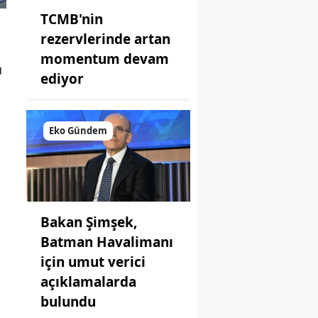
TCMB'nin
rezervlerinde artan
momentum devam
u
ediyor
Eko Gündem
Bakan Şimşek,
Batman Havalimanı
için umut verici
açıklamalarda
bulundu