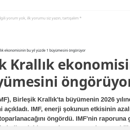
 ilgili yorum yok, ilk yorumu siz yazın, tartışalım *
allık ekonomisinin bu yıl yüzde 1 büyümesini öngörüyor
ik Krallık ekonomisi
yümesini öngörüyo
MF), Birleşik Krallık'ta büyümenin 2026 yılı
 açıkladı. IMF, enerji şokunun etkisinin azal
oparlanacağını öngördü. IMF'nin raporuna gö
a istikrarlı bir toparlanma süreci yaşayabilir