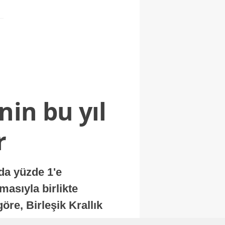
nin bu yıl
r
nda yüzde 1'e
masıyla birlikte
re, Birleşik Krallık
.