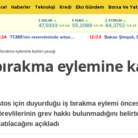
cel
Haberler
Teknoloji
Kredi
Eko Gündem
Borsa Ve Yat
DOLAR
EURO
STERLIN
47,5933
55,2088
64,3752
%0.02
%0.19
%0.23
TCMB'nin rezervlerinde artan
Bakan Şimşek, 
:24
12:03
momentum devam ediyor
için umut verici
bulundu
 bırakma eylemine katılım yasağı
 bırakma eylemine k
stos için duyurduğu iş bırakma eylemi önce
vlilerinin grev hakkı bulunmadığını belirte
atılacağını açıkladı