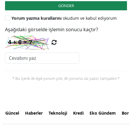
GÖNDER
Yorum yazma kurallarını
okudum ve kabul ediyorum
Aşağıdaki görselde işlemin sonucu kaçtır?
* Bu içerik ile ilgili yorum yok, ilk yorumu siz yazın, tartışalım *
Güncel
Haberler
Teknoloji
Kredi
Eko Gündem
Bors