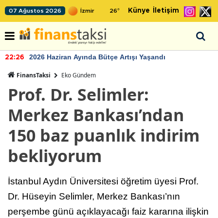
Künye
İletişim
07 Ağustos 2026
26
°
TCMB'nin rezervlerinde artan momentum devam ediy
22:24
FinansTaksi
Eko Gündem
Prof. Dr. Selimler:
Merkez Bankası’ndan
150 baz puanlık indirim
bekliyorum
İstanbul Aydın Üniversitesi öğretim üyesi Prof.
Dr. Hüseyin Selimler, Merkez Bankası’nın
perşembe günü açıklayacağı faiz kararına ilişkin