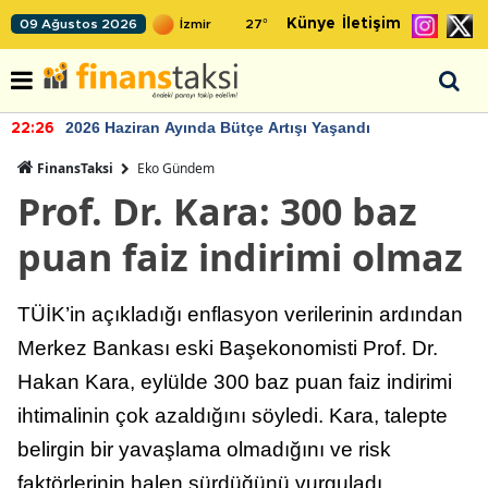
Künye
İletişim
09 Ağustos 2026
27
°
2026 Haziran Ayında Bütçe Artışı Yaşandı
22:26
FinansTaksi
Eko Gündem
Prof. Dr. Kara: 300 baz
puan faiz indirimi olmaz
TÜİK’in açıkladığı enflasyon verilerinin ardından
Merkez Bankası eski Başekonomisti Prof. Dr.
Hakan Kara, eylülde 300 baz puan faiz indirimi
ihtimalinin çok azaldığını söyledi. Kara, talepte
belirgin bir yavaşlama olmadığını ve risk
faktörlerinin halen sürdüğünü vurguladı