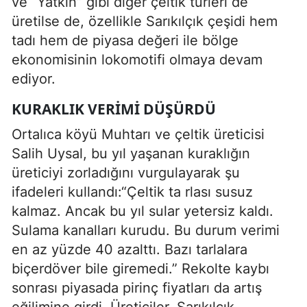
ve “Yatkın” gibi diğer çeltik türleri de
üretilse de, özellikle Sarıkılçık çeşidi hem
tadı hem de piyasa değeri ile bölge
ekonomisinin lokomotifi olmaya devam
ediyor.
KURAKLIK VERIMI DÜŞÜRDÜ
Ortalıca köyü Muhtarı ve çeltik üreticisi
Salih Uysal, bu yıl yaşanan kuraklığın
üreticiyi zorladığını vurgulayarak şu
ifadeleri kullandı:“Çeltik ta rlası susuz
kalmaz. Ancak bu yıl sular yetersiz kaldı.
Sulama kanalları kurudu. Bu durum verimi
en az yüzde 40 azalttı. Bazı tarlalara
biçerdöver bile giremedi.” Rekolte kaybı
sonrası piyasada pirinç fiyatları da artış