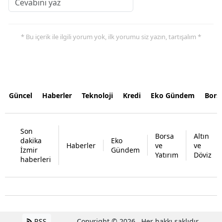
* Bu içerik ile ilgili yorum yok, ilk yorumu siz yazın, tartışalım *
Güncel
Haberler
Teknoloji
Kredi
Eko Gündem
Bors
Son
Borsa
Altın
dakika
Eko
Haberler
ve
ve
İzmir
Gündem
Yatırım
Döviz
haberleri
RSS
Copyright © 2026 . Her hakkı saklıdır.