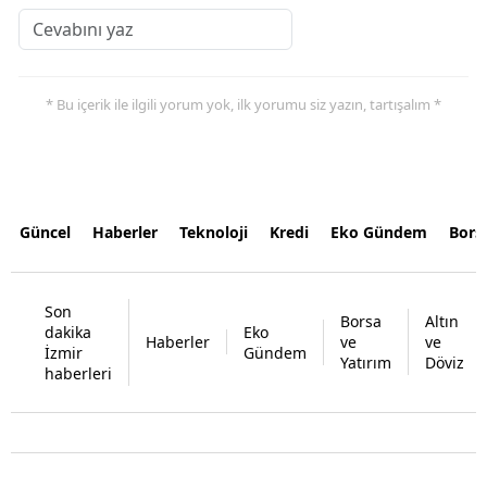
* Bu içerik ile ilgili yorum yok, ilk yorumu siz yazın, tartışalım *
Güncel
Haberler
Teknoloji
Kredi
Eko Gündem
Bors
Son
Borsa
Altın
dakika
Eko
Haberler
ve
ve
İzmir
Gündem
Yatırım
Döviz
haberleri