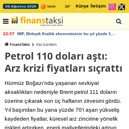
Künye
İletişim
06 Ağustos 2026
26
°
IMF, Birleşik Krallık ekonomisinin bu yıl yüzde 1
22:37
büyümesini öngörüyor
FinansTaksi
Eko Gündem
Petrol 110 doları aştı:
Arz krizi fiyatları sıçrattı
Hürmüz Boğazı’nda yaşanan sevkiyat
aksaklıkları nedeniyle Brent petrol 111 doların
üzerine çıkarak son üç haftanın zirvesini gördü.
Yıl başından bu yana yüzde 70’i aşan yükseliş
kaydeden fiyatlar, küresel arz zincirine yönelik
riskleri artırırken, enerji maliyetlerindeki artışın