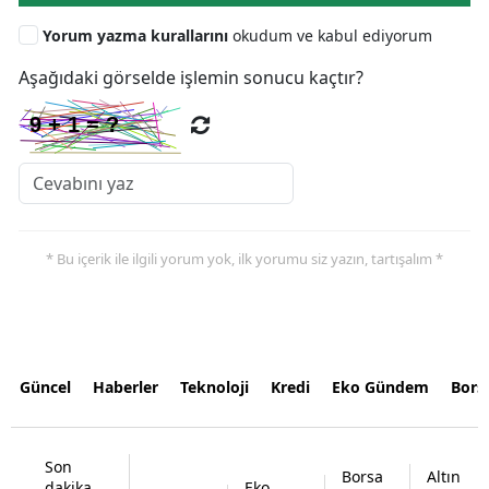
Yorum yazma kurallarını
okudum ve kabul ediyorum
Aşağıdaki görselde işlemin sonucu kaçtır?
* Bu içerik ile ilgili yorum yok, ilk yorumu siz yazın, tartışalım *
Güncel
Haberler
Teknoloji
Kredi
Eko Gündem
Bors
Son
Borsa
Altın
dakika
Eko