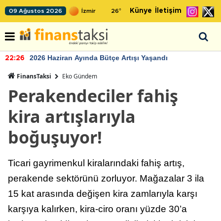
Künye
İletişim
09 Ağustos 2026
26
°
2026 Haziran Ayında Bütçe Artışı Yaşandı
22:26
FinansTaksi
Eko Gündem
Perakendeciler fahiş
kira artışlarıyla
boğuşuyor!
Ticari gayrimenkul kiralarındaki fahiş artış,
perakende sektörünü zorluyor. Mağazalar 3 ila
15 kat arasında değişen kira zamlarıyla karşı
karşıya kalırken, kira-ciro oranı yüzde 30’a