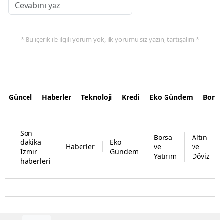
* Bu içerik ile ilgili yorum yok, ilk yorumu siz yazın, tartışalım *
Güncel
Haberler
Teknoloji
Kredi
Eko Gündem
Bors
Son
Borsa
Altın
dakika
Eko
Haberler
ve
ve
İzmir
Gündem
Yatırım
Döviz
haberleri