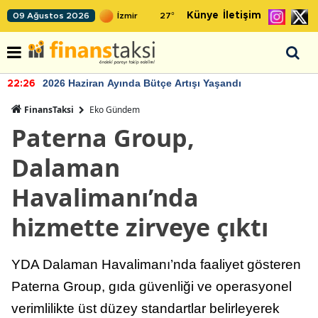
Künye
İletişim
09 Ağustos 2026
27
°
2026 Haziran Ayında Bütçe Artışı Yaşandı
22:26
FinansTaksi
Eko Gündem
Paterna Group,
Dalaman
Havalimanı’nda
hizmette zirveye çıktı
YDA Dalaman Havalimanı’nda faaliyet gösteren
Paterna Group, gıda güvenliği ve operasyonel
verimlilikte üst düzey standartlar belirleyerek