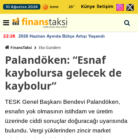
Künye
İletişim
10 Ağustos 2026
25
°
2026 Haziran Ayında Bütçe Artışı Yaşandı
22:26
FinansTaksi
Eko Gündem
Palandöken: “Esnaf
kaybolursa gelecek de
kaybolur”
TESK Genel Başkanı Bendevi Palandöken,
esnafın yok olmasının istihdam ve üretim
üzerinde ciddi sonuçlar doğuracağı uyarısında
bulundu. Vergi yüklerinden zincir market