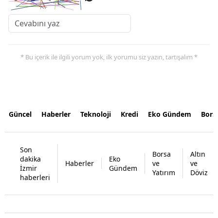
* Bu içerik ile ilgili yorum yok, ilk yorumu siz yazın, tartışalım *
Güncel
Haberler
Teknoloji
Kredi
Eko Gündem
Bors
Son
Borsa
Altın
dakika
Eko
Haberler
ve
ve
İzmir
Gündem
Yatırım
Döviz
haberleri