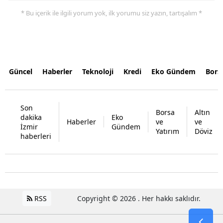
* Bu içerik ile ilgili yorum yok, ilk yorumu siz yazın, tartışalım *
Güncel
Haberler
Teknoloji
Kredi
Eko Gündem
Bors
Son
Borsa
Altın
dakika
Eko
Haberler
ve
ve
İzmir
Gündem
Yatırım
Döviz
haberleri
RSS
Copyright © 2026 . Her hakkı saklıdır.