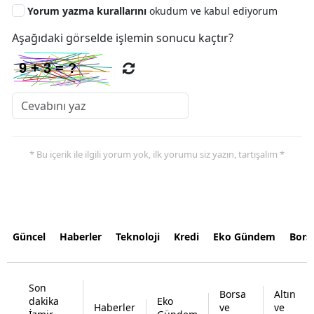
Yorum yazma kurallarını
okudum ve kabul ediyorum
Aşağıdaki görselde işlemin sonucu kaçtır?
* Bu içerik ile ilgili yorum yok, ilk yorumu siz yazın, tartışalım *
Güncel
Haberler
Teknoloji
Kredi
Eko Gündem
Bors
Son
Borsa
Altın
dakika
Eko
Haberler
ve
ve