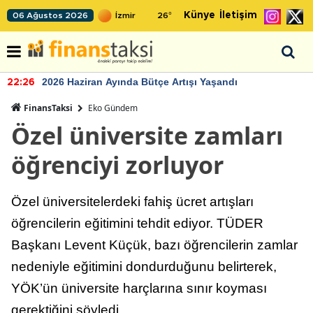
Künye
İletişim
06 Ağustos 2026
26
°
2026 Haziran Ayında Bütçe Artışı Yaşandı
22:26
FinansTaksi
Eko Gündem
Özel üniversite zamları
öğrenciyi zorluyor
Özel üniversitelerdeki fahiş ücret artışları
öğrencilerin eğitimini tehdit ediyor. TÜDER
Başkanı Levent Küçük, bazı öğrencilerin zamlar
nedeniyle eğitimini dondurduğunu belirterek,
YÖK’ün üniversite harçlarına sınır koyması
gerektiğini söyledi