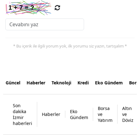
* Bu içerik ile ilgili yorum yok, ilk yorumu siz yazın, tartışalım *
Güncel
Haberler
Teknoloji
Kredi
Eko Gündem
Bors
Son
Borsa
Altın
dakika
Eko
Haberler
ve
ve
İzmir
Gündem
Yatırım
Döviz
haberleri