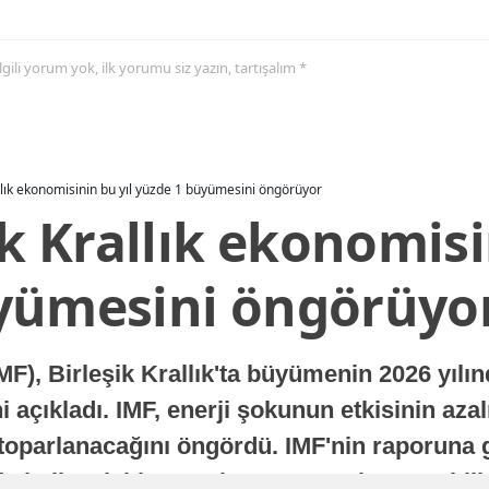
 ilgili yorum yok, ilk yorumu siz yazın, tartışalım *
allık ekonomisinin bu yıl yüzde 1 büyümesini öngörüyor
ik Krallık ekonomisi
yümesini öngörüyo
MF), Birleşik Krallık'ta büyümenin 2026 yılı
 açıkladı. IMF, enerji şokunun etkisinin azal
oparlanacağını öngördü. IMF'nin raporuna gö
a istikrarlı bir toparlanma süreci yaşayabilir