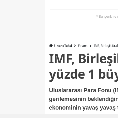
* Bu içerik ile
FinansTaksi
Finans
IMF, Birleşik Kr
IMF, Birleş
yüzde 1 bü
Uluslararası Para Fonu (I
gerilemesinin beklendiğini
ekonominin yavaş yavaş t
ekonomisi, sonraki yıllard