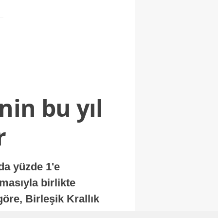
nin bu yıl
r
nda yüzde 1'e
masıyla birlikte
re, Birleşik Krallık
.