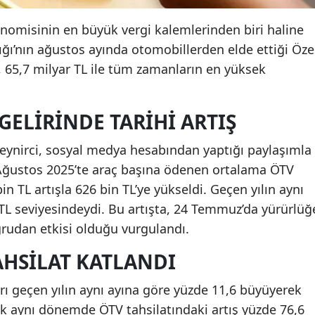
nomisinin en büyük vergi kalemlerinden biri haline
ığı’nın ağustos ayında otomobillerden elde ettiği Öze
ı, 65,7 milyar TL ile tüm zamanların en yüksek
GELIRINDE TARIHI ARTIŞ
ynirci, sosyal medya hesabından yaptığı paylaşımla
ı. Ağustos 2025’te araç başına ödenen ortalama ÖTV
n TL artışla 626 bin TL’ye yükseldi. Geçen yılın aynı
L seviyesindeydi. Bu artışta, 24 Temmuz’da yürürlüğ
rudan etkisi olduğu vurgulandı.
AHSILAT KATLANDI
ı geçen yılın aynı ayına göre yüzde 11,6 büyüyerek
ak aynı dönemde ÖTV tahsilatındaki artış yüzde 76,6