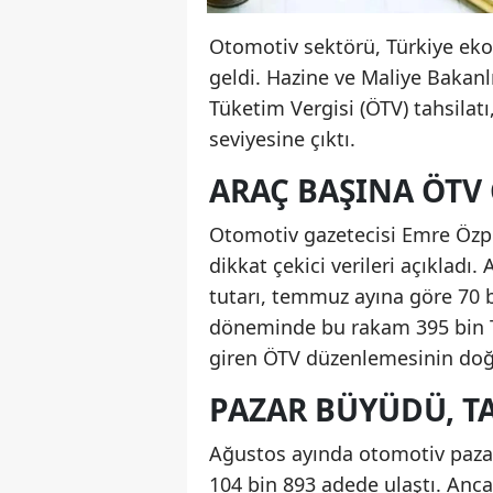
Otomotiv sektörü, Türkiye eko
geldi. Hazine ve Maliye Bakanl
Tüketim Vergisi (ÖTV) tahsilat
seviyesine çıktı.
ARAÇ BAŞINA ÖTV 
Otomotiv gazetecisi Emre Özpe
dikkat çekici verileri açıklad
tutarı, temmuz ayına göre 70 bi
döneminde bu rakam 395 bin T
giren ÖTV düzenlemesinin doğ
PAZAR BÜYÜDÜ, T
Ağustos ayında otomotiv pazar
104 bin 893 adede ulaştı. Anc