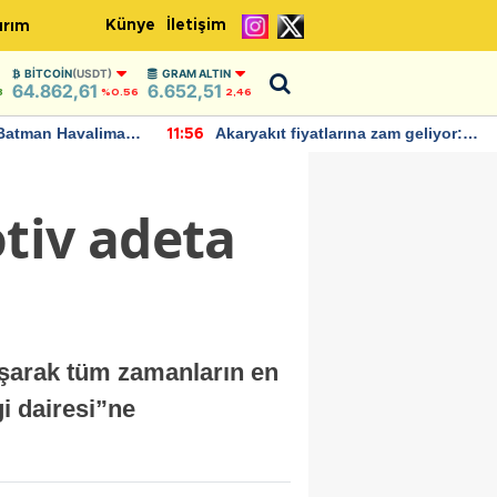
Künye
İletişim
ırım
BITCOIN
(USDT)
GRAM ALTIN
64.862,61
6.652,51
8
%0.56
2,46
Batman Havalimanı
Akaryakıt fiyatlarına zam geliyor:
11:56
 açıklamalarda
Yeni tarih açıklandı
tiv adeta
aşarak tüm zamanların en
gi dairesi”ne