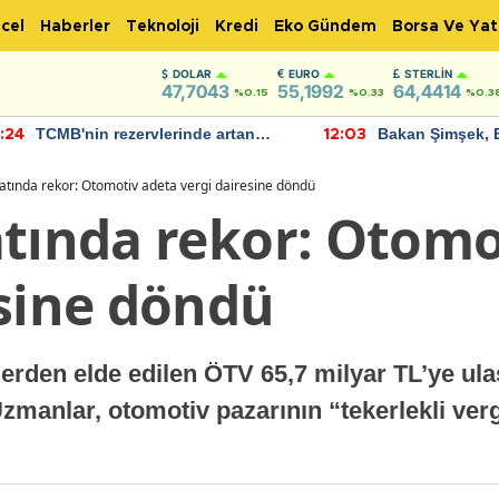
cel
Haberler
Teknoloji
Kredi
Eko Gündem
Borsa Ve Yat
DOLAR
EURO
STERLIN
47,7043
55,1992
64,4414
%0.15
%0.33
%0.3
TCMB'nin rezervlerinde artan
Bakan Şimşek, 
:24
12:03
momentum devam ediyor
için umut verici
bulundu
atında rekor: Otomotiv adeta vergi dairesine döndü
atında rekor: Otomo
esine döndü
erden elde edilen ÖTV 65,7 milyar TL’ye ul
Uzmanlar, otomotiv pazarının “tekerlekli ver