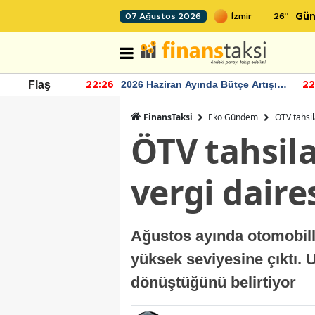
26
°
07 Ağustos 2026
Gün
r seviyesinin
2026 Haziran Ayında Bütçe Artışı
Flaş
22:26
22
Yaşandı
FinansTaksi
Eko Gündem
ÖTV tahsil
ÖTV tahsil
vergi dair
Ağustos ayında otomobill
yüksek seviyesine çıktı. 
dönüştüğünü belirtiyor