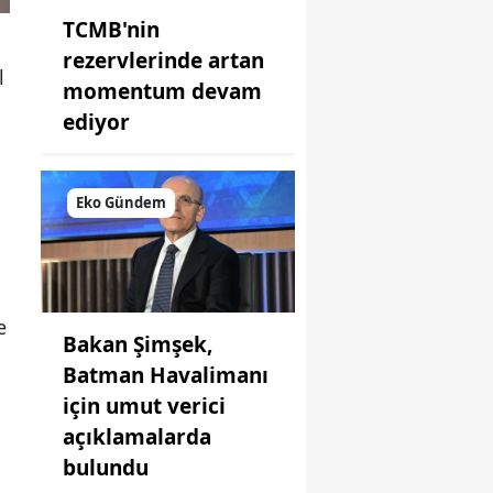
TCMB'nin
rezervlerinde artan
l
momentum devam
ediyor
Eko Gündem
e
Bakan Şimşek,
Batman Havalimanı
için umut verici
açıklamalarda
bulundu