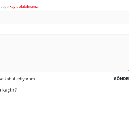
veya
kayıt olabilirsiniz
.
GÖNDE
e kabul ediyorum
 kaçtır?