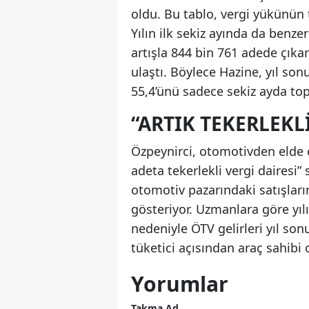
oldu. Bu tablo, vergi yükünün 
Yılın ilk sekiz ayında da benze
artışla 844 bin 761 adede çıkar
ulaştı. Böylece Hazine, yıl son
55,4’ünü sadece sekiz ayda to
“ARTIK TEKERLEKLI
Özpeynirci, otomotivden elde e
adeta tekerlekli vergi dairesi”
otomotiv pazarındaki satışların
gösteriyor. Uzmanlara göre yılı
nedeniyle ÖTV gelirleri yıl son
tüketici açısından araç sahibi 
Yorumlar
Takma Ad