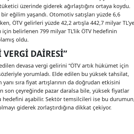
tüketici üzerinde giderek ağırlaştığını ortaya koydu.
r bir eğilim yaşandı. Otomotiv satışları yüzde 6,6
ken, ÖTV gelirleri yüzde 42,2 artışla 442,7 milyar TL’y
u için belirlenen 799 milyar TL’lik ÖTV hedefinin
plamış oldu.
 VERGI DAIRESI”
dilen devasa vergi gelirini “ÖTV artık hükümet için
 sözleriyle yorumladı. Elde edilen bu yüksek tahsilat,
 yanı sıra fiyat artışlarının da doğrudan etkisini
n son çeyreğinde pazar daralsa bile, yüksek fiyatlar
u hedefini aşabilir. Sektör temsilcileri ise bu durumun
olmayı giderek zorlaştırdığına dikkat çekiyor.