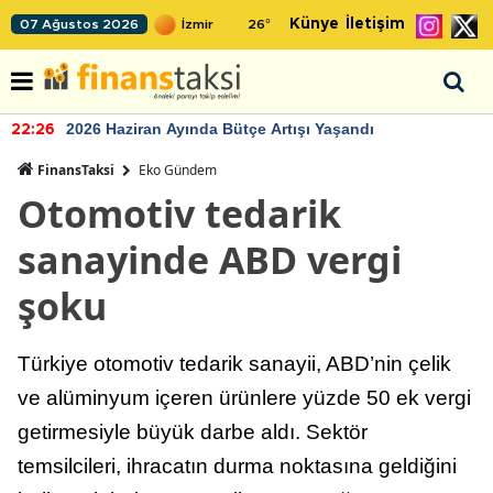
Künye
İletişim
07 Ağustos 2026
26
°
2026 Haziran Ayında Bütçe Artışı Yaşandı
22:26
FinansTaksi
Eko Gündem
Otomotiv tedarik
sanayinde ABD vergi
şoku
Türkiye otomotiv tedarik sanayii, ABD’nin çelik
ve alüminyum içeren ürünlere yüzde 50 ek vergi
getirmesiyle büyük darbe aldı. Sektör
temsilcileri, ihracatın durma noktasına geldiğini