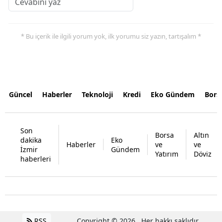
* Bu içerik ile ilgili yorum yok, ilk yorumu siz yazın, tartışalım *
Güncel
Haberler
Teknoloji
Kredi
Eko Gündem
Bors
Son
Borsa
Altın
dakika
Eko
Haberler
ve
ve
İzmir
Gündem
Yatırım
Döviz
haberleri
RSS
Copyright © 2026 . Her hakkı saklıdır.