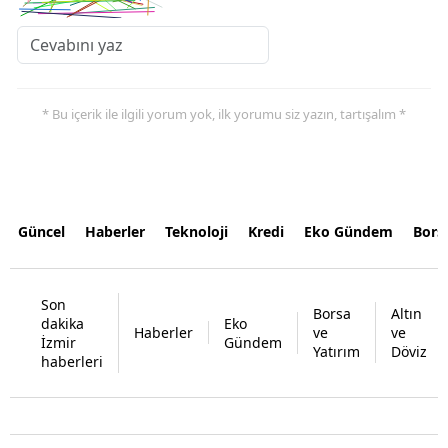
* Bu içerik ile ilgili yorum yok, ilk yorumu siz yazın, tartışalım *
Güncel
Haberler
Teknoloji
Kredi
Eko Gündem
Bors
Son
Borsa
Altın
dakika
Eko
Haberler
ve
ve
İzmir
Gündem
Yatırım
Döviz
haberleri