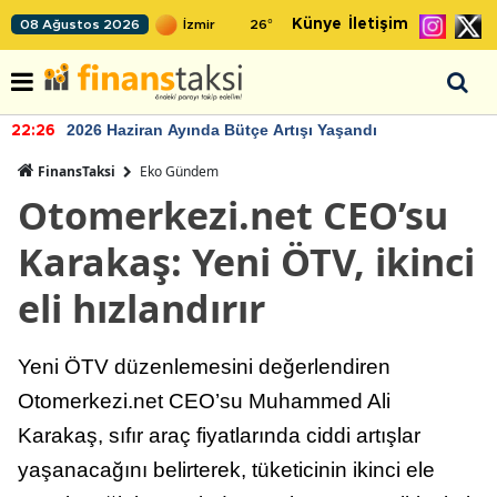
Künye
İletişim
08 Ağustos 2026
26
°
2026 Haziran Ayında Bütçe Artışı Yaşandı
22:26
FinansTaksi
Eko Gündem
Otomerkezi.net CEO’su
Karakaş: Yeni ÖTV, ikinci
eli hızlandırır
Yeni ÖTV düzenlemesini değerlendiren
Otomerkezi.net CEO’su Muhammed Ali
Karakaş, sıfır araç fiyatlarında ciddi artışlar
yaşanacağını belirterek, tüketicinin ikinci ele