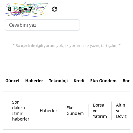
* Bu içerik ile ilgili yorum yok, ilk yorumu siz yazın, tartışalım *
Güncel
Haberler
Teknoloji
Kredi
Eko Gündem
Bors
Son
Borsa
Altın
dakika
Eko
Haberler
ve
ve
İzmir
Gündem
Yatırım
Döviz
haberleri