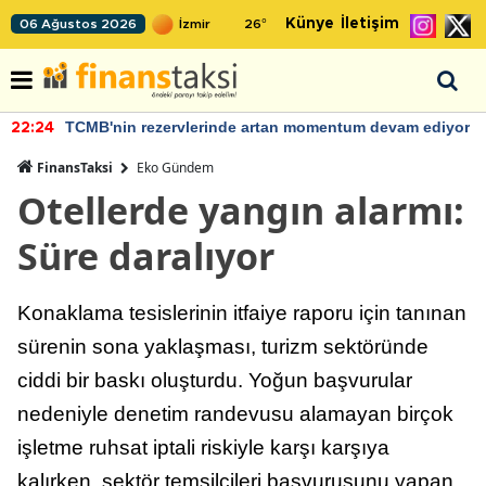
Künye
İletişim
06 Ağustos 2026
26
°
TCMB'nin rezervlerinde artan momentum devam ediyor
22:24
FinansTaksi
Eko Gündem
Otellerde yangın alarmı:
Süre daralıyor
Konaklama tesislerinin itfaiye raporu için tanınan
sürenin sona yaklaşması, turizm sektöründe
ciddi bir baskı oluşturdu. Yoğun başvurular
nedeniyle denetim randevusu alamayan birçok
işletme ruhsat iptali riskiyle karşı karşıya
kalırken, sektör temsilcileri başvurusunu yapan