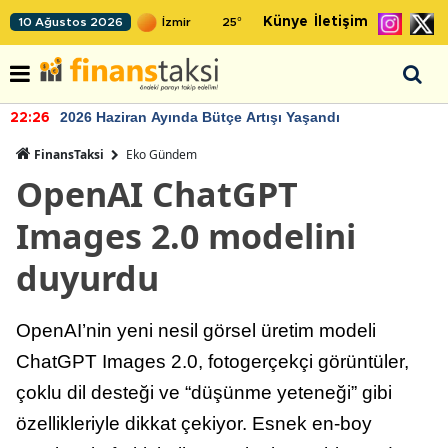
Künye
İletişim
10 Ağustos 2026
25
°
2026 Haziran Ayında Bütçe Artışı Yaşandı
22:26
FinansTaksi
Eko Gündem
OpenAI ChatGPT
Images 2.0 modelini
duyurdu
OpenAI’nin yeni nesil görsel üretim modeli
ChatGPT Images 2.0, fotogerçekçi görüntüler,
çoklu dil desteği ve “düşünme yeteneği” gibi
özellikleriyle dikkat çekiyor. Esnek en-boy