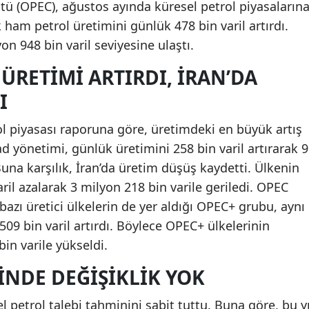
tü (OPEC), ağustos ayında küresel petrol piyasaların
 ham petrol üretimini günlük 478 bin varil artırdı.
n 948 bin varil seviyesine ulaştı.
ÜRETIMI ARTIRDI, İRAN’DA
I
ol piyasası raporuna göre, üretimdeki en büyük artış
d yönetimi, günlük üretimini 258 bin varil artırarak 9
Buna karşılık, İran’da üretim düşüş kaydetti. Ülkenin
ril azalarak 3 milyon 218 bin varile geriledi. OPEC
 bazı üretici ülkelerin de yer aldığı OPEC+ grubu, aynı
09 bin varil artırdı. Böylece OPEC+ ülkelerinin
in varile yükseldi.
INDE DEĞIŞIKLIK YOK
el petrol talebi tahminini sabit tuttu. Buna göre, bu yı