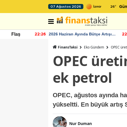
26
°
07 Ağustos 2026
Gün
r seviyesinin
2026 Haziran Ayında Bütçe Artışı
Flaş
22:26
22
Yaşandı
FinansTaksi
Eko Gündem
OPEC üreti
OPEC üretim
ek petrol
OPEC, ağustos ayında ham 
yükseltti. En büyük artış
Nur Duman