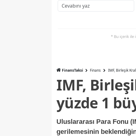
* Bu içerik ile
FinansTaksi
Finans
IMF, Birleşik Kr
IMF, Birleş
yüzde 1 bü
Uluslararası Para Fonu (I
gerilemesinin beklendiğini