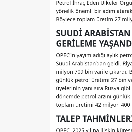
Petrol İhraç Eden Ülkeler Örgü
yönelik önemli bir adım atarak
Böylece toplam üretim 27 milyo
SUUDI ARABISTAN 
GERILEME YAŞAND
OPEC’in yayımladığı aylık petr
Suudi Arabistan’dan geldi. Riya
milyon 709 bin varile çıkardı. 
günlük petrol üretimi 27 bin va
üyelerinin yanı sıra Rusya gibi
dönemde petrol arzını günlük 5
toplam üretimi 42 milyon 400 b
TALEP TAHMINLER
OPEC, 2025 yılına ilişkin küres