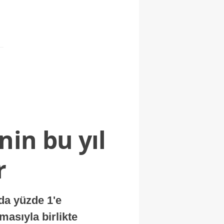
nin bu yıl
r
nda yüzde 1'e
masıyla birlikte