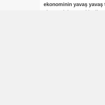
ekonominin yavaş yavaş t
ekonomisi, sonraki yıllard
Nur Duman