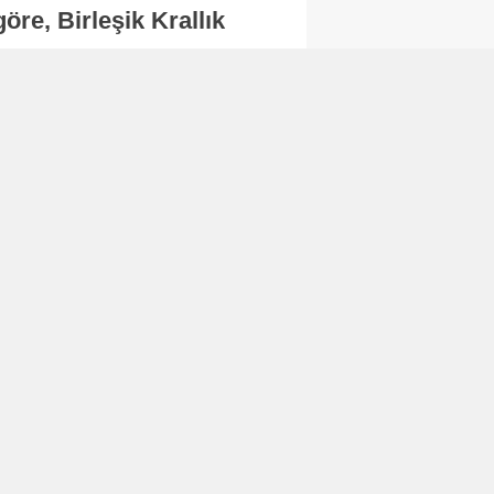
re, Birleşik Krallık
.
Abone Ol
Finans
Bitcoin, 65 bin dolar
seviyesinin altına
düştü...
Finans