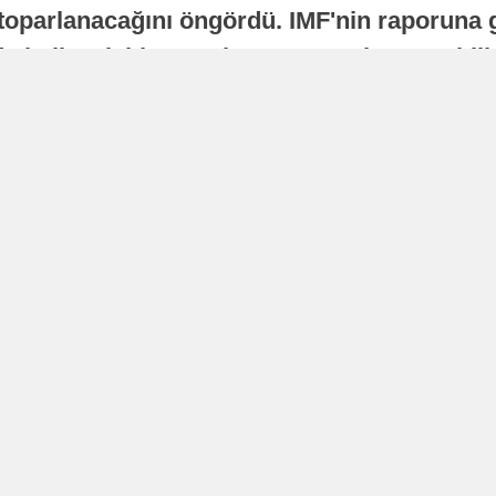
oparlanacağını öngördü. IMF'nin raporuna gö
a istikrarlı bir toparlanma süreci yaşayabilir
Yayınlanma
16 Temmuz 2026 - 22:37