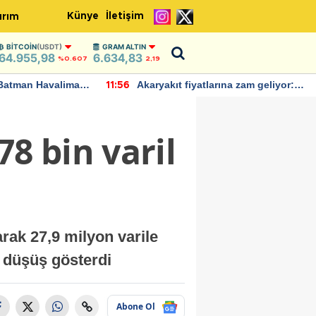
Künye
İletişim
ırım
BITCOIN
(USDT)
GRAM ALTIN
64.955,98
6.634,83
%0.607
2,19
Batman Havalimanı
Akaryakıt fiyatlarına zam geliyor:
11:56
 açıklamalarda
Yeni tarih açıklandı
8 bin varil
rak 27,9 milyon varile
m düşüş gösterdi
Abone Ol