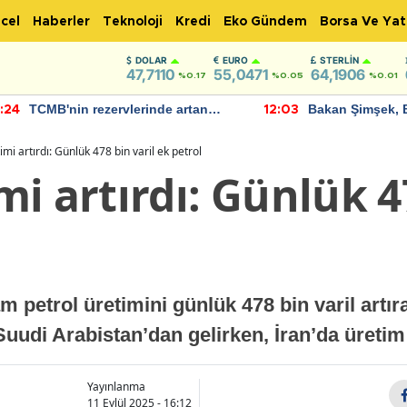
cel
Haberler
Teknoloji
Kredi
Eko Gündem
Borsa Ve Yat
DOLAR
EURO
STERLIN
47,7110
55,0471
64,1906
%0.17
%0.05
%0.01
TCMB'nin rezervlerinde artan
Bakan Şimşek, 
:24
12:03
momentum devam ediyor
için umut verici
bulundu
mi artırdı: Günlük 478 bin varil ek petrol
i artırdı: Günlük 47
petrol üretimini günlük 478 bin varil artıra
 Suudi Arabistan’dan gelirken, İran’da üreti
Yayınlanma
11 Eylül 2025 - 16:12