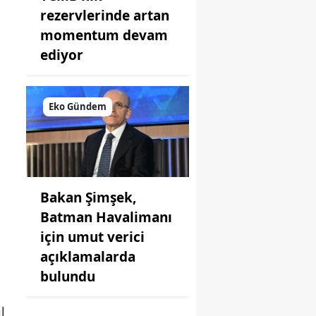
a
rezervlerinde artan
momentum devam
ediyor
Eko Gündem
Bakan Şimşek,
Batman Havalimanı
için umut verici
açıklamalarda
bulundu
l