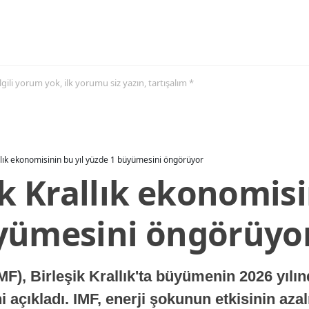
 ilgili yorum yok, ilk yorumu siz yazın, tartışalım *
allık ekonomisinin bu yıl yüzde 1 büyümesini öngörüyor
ik Krallık ekonomisi
yümesini öngörüyo
MF), Birleşik Krallık'ta büyümenin 2026 yılı
 açıkladı. IMF, enerji şokunun etkisinin azal