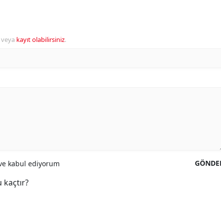
veya
kayıt olabilirsiniz
.
GÖNDE
e kabul ediyorum
 kaçtır?