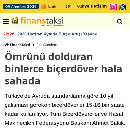
Künye
İletişim
06 Ağustos 2026
26
°
2026 Haziran Ayında Bütçe Artışı Yaşandı
22:26
FinansTaksi
Eko Gündem
Ömrünü dolduran
binlerce biçerdöver hala
sahada
Türkiye’de Avrupa standartlarına göre 10 yıl
çalışması gereken biçerdöverler 15-16 bin saate
kadar kullanılıyor. Tüm Biçerdöverciler ve Hasat
Makinecileri Federasyonu Başkanı Ahmet Saltık,