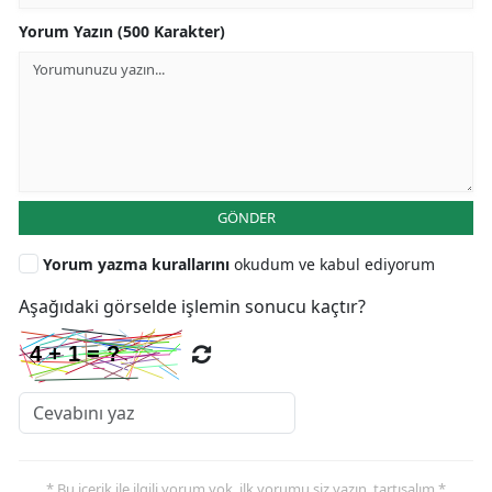
Yorum Yazın (500 Karakter)
GÖNDER
Yorum yazma kurallarını
okudum ve kabul ediyorum
Aşağıdaki görselde işlemin sonucu kaçtır?
* Bu içerik ile ilgili yorum yok, ilk yorumu siz yazın, tartışalım *