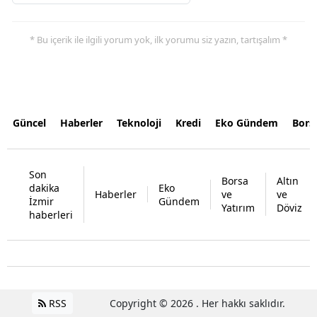
* Bu içerik ile ilgili yorum yok, ilk yorumu siz yazın, tartışalım *
Güncel
Haberler
Teknoloji
Kredi
Eko Gündem
Bors
Son
Borsa
Altın
dakika
Eko
Haberler
ve
ve
İzmir
Gündem
Yatırım
Döviz
haberleri
RSS
Copyright © 2026 . Her hakkı saklıdır.