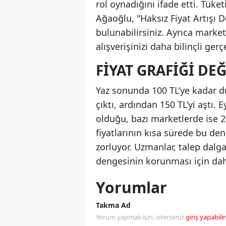
rol oynadığını ifade etti. Tüke
Ağaoğlu, "Haksız Fiyat Artışı 
bulunabilirsiniz. Ayrıca market
alışverişinizi daha bilinçli gerç
FIYAT GRAFIĞI DEĞ
Yaz sonunda 100 TL’ye kadar d
çıktı, ardından 150 TL’yi aştı. E
olduğu, bazı marketlerde ise 20
fiyatlarının kısa sürede bu denl
zorluyor. Uzmanlar, talep dalg
dengesinin korunması için dah
Yorumlar
Takma Ad
Yorum yapmak için, isterseniz
giriş yapabilir