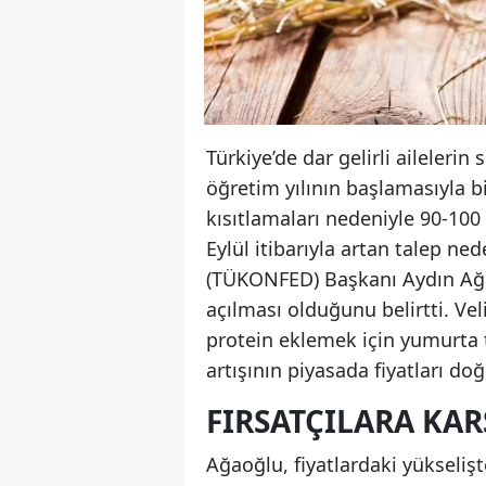
Türkiye’de dar gelirli aileleri
öğretim yılının başlamasıyla b
kısıtlamaları nedeniyle 90-100 
Eylül itibarıyla artan talep ne
(TÜKONFED) Başkanı Aydın Ağao
açılması olduğunu belirtti. Ve
protein eklemek için yumurta t
artışının piyasada fiyatları do
FIRSATÇILARA KAR
Ağaoğlu, fiyatlardaki yükselişt