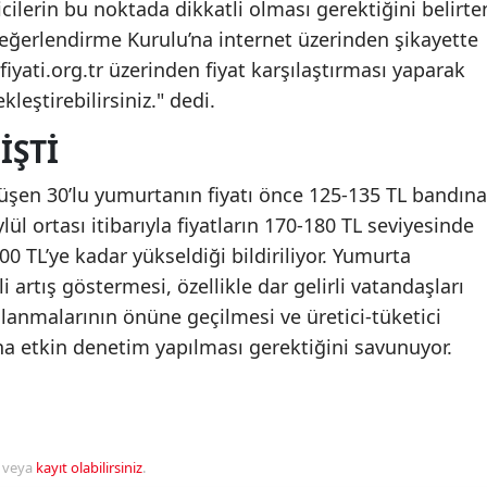
ticilerin bu noktada dikkatli olması gerektiğini belirte
Değerlendirme Kurulu’na internet üzerinden şikayette
fiyati.org.tr üzerinden fiyat karşılaştırması yaparak
ekleştirebilirsiniz." dedi.
IŞTI
üşen 30’lu yumurtanın fiyatı önce 125-135 TL bandına
ylül ortası itibarıyla fiyatların 170-180 TL seviyesinde
0 TL’ye kadar yükseldiği bildiriliyor. Yumurta
i artış göstermesi, özellikle dar gelirli vatandaşları
alanmalarının önüne geçilmesi ve üretici-tüketici
a etkin denetim yapılması gerektiğini savunuyor.
veya
kayıt olabilirsiniz
.