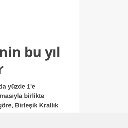
nin bu yıl
r
nda yüzde 1'e
masıyla birlikte
re, Birleşik Krallık
.