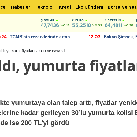
cel
Haberler
Teknoloji
Kredi
Eko Gündem
Borsa Ve Yat
DOLAR
EURO
STERLIN
47,7436
55,2510
64,4811
%0.18
%0.32
%0.38
TCMB'nin rezervlerinde artan
Bakan Şimşek, 
:24
12:03
momentum devam ediyor
için umut verici
bulundu
ıldı, yumurta fiyatları 200 TL’ye dayandı
ldı, yumurta fiyatla
ikte yumurtaya olan talep arttı, fiyatlar yeni
erine kadar gerileyen 30’lu yumurta kolisi 
rde ise 200 TL’yi gördü