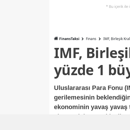
* Bu içerik ile
FinansTaksi
Finans
IMF, Birleşik Kr
IMF, Birleş
yüzde 1 bü
Uluslararası Para Fonu (I
gerilemesinin beklendiğini
ekonominin yavaş yavaş t
ekonomisi, sonraki yıllard