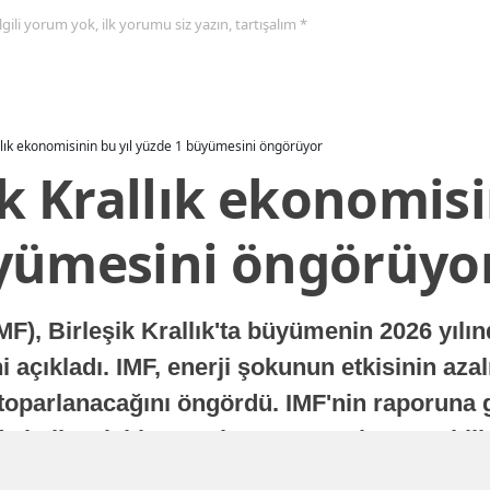
 ilgili yorum yok, ilk yorumu siz yazın, tartışalım *
allık ekonomisinin bu yıl yüzde 1 büyümesini öngörüyor
ik Krallık ekonomisi
yümesini öngörüyo
MF), Birleşik Krallık'ta büyümenin 2026 yılı
 açıkladı. IMF, enerji şokunun etkisinin azal
oparlanacağını öngördü. IMF'nin raporuna gö
a istikrarlı bir toparlanma süreci yaşayabilir