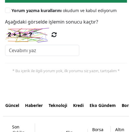
Yorum yazma kurallarını
okudum ve kabul ediyorum
Aşağıdaki görselde işlemin sonucu kaçtır?
* Bu içerik ile ilgili yorum yok, ilk yorumu siz yazın, tartışalım *
Güncel
Haberler
Teknoloji
Kredi
Eko Gündem
Bors
Son
Borsa
Altın