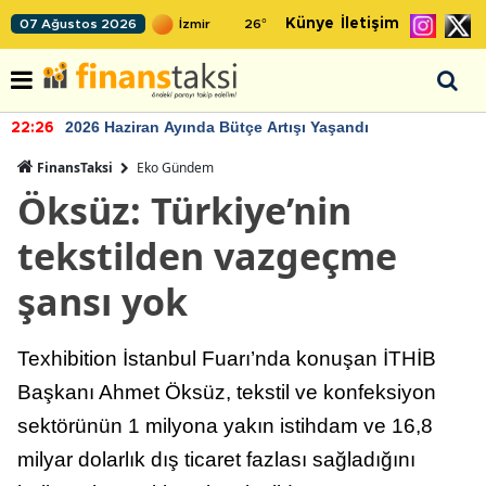
Künye
İletişim
07 Ağustos 2026
26
°
2026 Haziran Ayında Bütçe Artışı Yaşandı
22:26
FinansTaksi
Eko Gündem
Öksüz: Türkiye’nin
tekstilden vazgeçme
şansı yok
Texhibition İstanbul Fuarı’nda konuşan İTHİB
Başkanı Ahmet Öksüz, tekstil ve konfeksiyon
sektörünün 1 milyona yakın istihdam ve 16,8
milyar dolarlık dış ticaret fazlası sağladığını