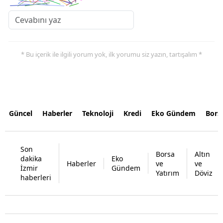
* Bu içerik ile ilgili yorum yok, ilk yorumu siz yazın, tartışalım *
Güncel
Haberler
Teknoloji
Kredi
Eko Gündem
Bors
Son
Borsa
Altın
dakika
Eko
Haberler
ve
ve
İzmir
Gündem
Yatırım
Döviz
haberleri