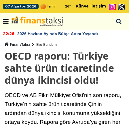
Künye
İletişim
07 Ağustos 2026
26
°
2026 Haziran Ayında Bütçe Artışı Yaşandı
22:26
FinansTaksi
Eko Gündem
OECD raporu: Türkiye
sahte ürün ticaretinde
dünya ikincisi oldu!
OECD ve AB Fikri Mülkiyet Ofisi’nin son raporu,
Türkiye’nin sahte ürün ticaretinde Çin’in
ardından dünya ikincisi konumuna yükseldiğini
ortaya koydu. Rapora göre Avrupa’ya giren her