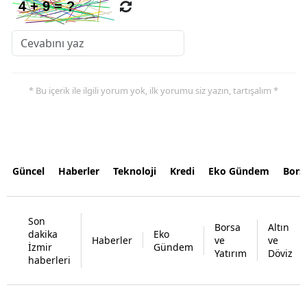
* Bu içerik ile ilgili yorum yok, ilk yorumu siz yazın, tartışalım *
Güncel
Haberler
Teknoloji
Kredi
Eko Gündem
Bors
Son
Borsa
Altın
dakika
Eko
Haberler
ve
ve
İzmir
Gündem
Yatırım
Döviz
haberleri