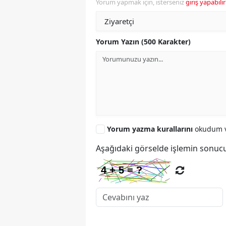
Yorum yapmak için, isterseniz
giriş yapabilir
Yorum Yazın (500 Karakter)
Yorum yazma kurallarını
okudum v
Aşağıdaki görselde işlemin sonucu