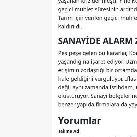
yaşanan kriz derinleşti. Yine K
geçici mühlet süresinin ardınd
Tarım için verilen geçici müh
kaldırıldı.
SANAYIDE ALARM Z
Peş peşe gelen bu kararlar, Ko
yaşandığına işaret ediyor. Uzma
erişimin zorlaştığı bir ortamda
hale geldiğini vurguluyor. İfl
değil aynı zamanda istihdam, t
oluşturuyor. Sanayi bölgelerind
benzer yapıda firmalara da yayıl
Yorumlar
Takma Ad