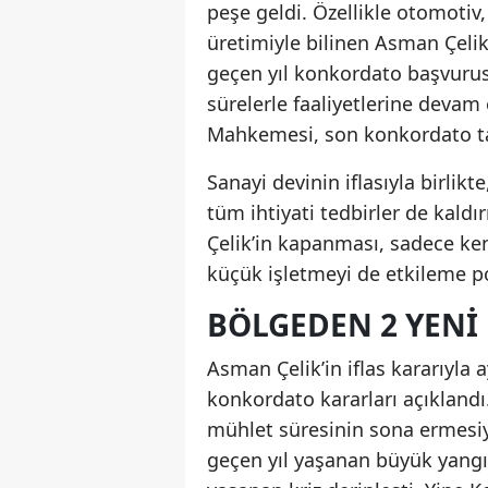
peşe geldi. Özellikle otomotiv,
üretimiyle bilinen Asman Çelik
geçen yıl konkordato başvur
sürelerle faaliyetlerine devam
Mahkemesi, son konkordato tal
Sanayi devinin iflasıyla birlikt
tüm ihtiyati tedbirler de kald
Çelik’in kapanması, sadece ken
küçük işletmeyi de etkileme po
BÖLGEDEN 2 YENI
Asman Çelik’in iflas kararıyla 
konkordato kararları açıklandı
mühlet süresinin sona ermesiyle
geçen yıl yaşanan büyük yangı