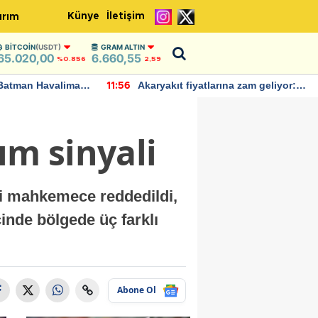
Künye
İletişim
ırım
BITCOIN
(USDT)
GRAM ALTIN
65.020,00
6.660,55
%0.856
2,59
Batman Havalimanı
Akaryakıt fiyatlarına zam geliyor:
11:56
 açıklamalarda
Yeni tarih açıklandı
kım sinyali
bi mahkemece reddedildi,
çinde bölgede üç farklı
Abone Ol