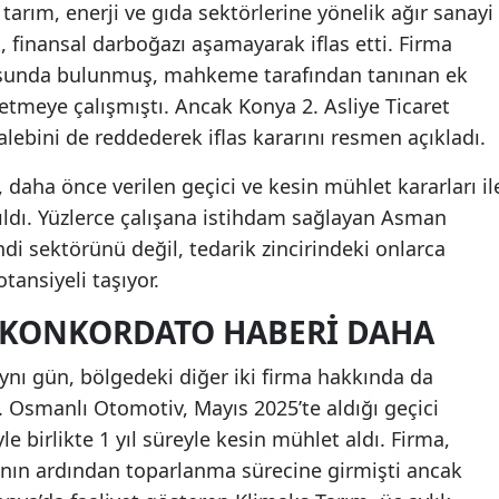
 tarım, enerji ve gıda sektörlerine yönelik ağır sanayi
, finansal darboğazı aşamayarak iflas etti. Firma
usunda bulunmuş, mahkeme tarafından tanınan ek
 etmeye çalışmıştı. Ancak Konya 2. Asliye Ticaret
ebini de reddederek iflas kararını resmen açıkladı.
e, daha önce verilen geçici ve kesin mühlet kararları il
ırıldı. Yüzlerce çalışana istihdam sağlayan Asman
di sektörünü değil, tedarik zincirindeki onlarca
tansiyeli taşıyor.
 KONKORDATO HABERI DAHA
aynı gün, bölgedeki diğer iki firma hakkında da
. Osmanlı Otomotiv, Mayıs 2025’te aldığı geçici
 birlikte 1 yıl süreyle kesin mühlet aldı. Firma,
nın ardından toparlanma sürecine girmişti ancak