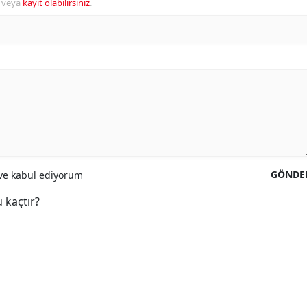
veya
kayıt olabilirsiniz
.
GÖNDE
e kabul ediyorum
 kaçtır?