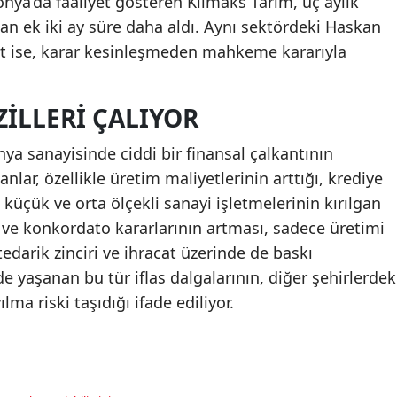
onya’da faaliyet gösteren Klimaks Tarım, üç aylık
an ek iki ay süre daha aldı. Aynı sektördeki Haskan
let ise, karar kesinleşmeden mahkeme kararıyla
ILLERI ÇALIYOR
nya sanayisinde ciddi bir finansal çalkantının
nlar, özellikle üretim maliyetlerinin arttığı, krediye
 küçük ve orta ölçekli sanayi işletmelerinin kırılgan
as ve konkordato kararlarının artması, sadece üretimi
edarik zinciri ve ihracat üzerinde de baskı
e yaşanan bu tür iflas dalgalarının, diğer şehirlerdek
ma riski taşıdığı ifade ediliyor.