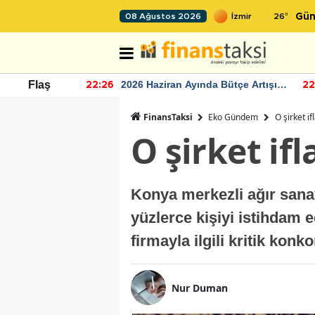
26
°
08 Ağustos 2026
Gün
r seviyesinin
2026 Haziran Ayında Bütçe Artışı
Flaş
22:26
22
Yaşandı
FinansTaksi
Eko Gündem
O şirket if
O şirket ifl
Konya merkezli ağır sana
yüzlerce kişiyi istihdam e
firmayla ilgili kritik kon
Nur Duman