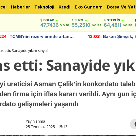
cel
Haberler
Teknoloji
Kredi
Eko Gündem
Borsa Ve Yat
DOLAR
EURO
STERLIN
47,7436
55,2510
64,4811
%0.18
%0.32
%0.38
TCMB'nin rezervlerinde artan
Bakan Şimşek, 
:24
12:03
momentum devam ediyor
için umut verici
bulundu
las etti: Sanayide yıkım sinyali
as etti: Sanayide yı
yi üreticisi Asman Çelik’in konkordato tale
den firma için iflas kararı verildi. Aynı gün i
kordato gelişmeleri yaşandı
Yayınlanma
25 Temmuz 2025 - 15:13