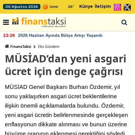
Künye
İletişim
06 Ağustos 2026
26
°
2026 Haziran Ayında Bütçe Artışı Yaşandı
22:26
FinansTaksi
Eko Gündem
MÜSİAD’dan yeni asgari
ücret için denge çağrısı
MÜSİAD Genel Başkanı Burhan Özdemir, yıl
sonu yaklaşırken asgari ücret beklentilerine
ilişkin önemli açıklamalarda bulundu. Özdemir,
yeni asgari ücretin belirlenmesinde gerçekleşen
enflasyonun dikkate alınması ve bunun üzerine
büyüme oranının eklenmesi gerektiğini söyledi