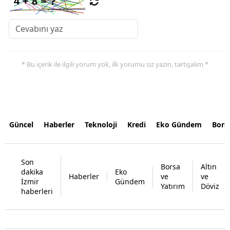
* Bu içerik ile ilgili yorum yok, ilk yorumu siz yazın, tartışalım *
Güncel
Haberler
Teknoloji
Kredi
Eko Gündem
Bors
Son
Borsa
Altın
dakika
Eko
Haberler
ve
ve
İzmir
Gündem
Yatırım
Döviz
haberleri