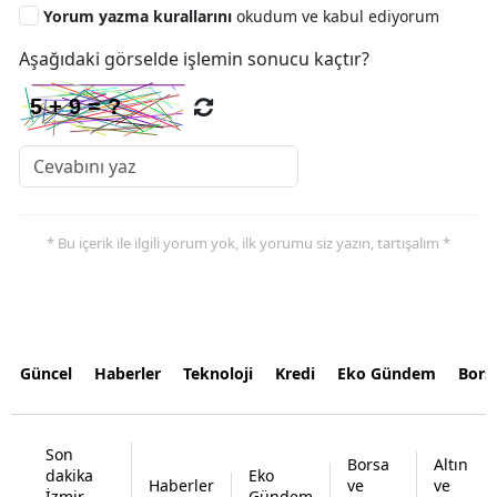
Yorum yazma kurallarını
okudum ve kabul ediyorum
Aşağıdaki görselde işlemin sonucu kaçtır?
* Bu içerik ile ilgili yorum yok, ilk yorumu siz yazın, tartışalım *
Güncel
Haberler
Teknoloji
Kredi
Eko Gündem
Bors
Son
Borsa
Altın
dakika
Eko
Haberler
ve
ve
İzmir
Gündem