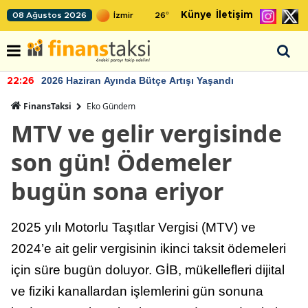
Künye
İletişim
08 Ağustos 2026
26
°
2026 Haziran Ayında Bütçe Artışı Yaşandı
22:26
FinansTaksi
Eko Gündem
MTV ve gelir vergisinde
son gün! Ödemeler
bugün sona eriyor
2025 yılı Motorlu Taşıtlar Vergisi (MTV) ve
2024’e ait gelir vergisinin ikinci taksit ödemeleri
için süre bugün doluyor. GİB, mükellefleri dijital
ve fiziki kanallardan işlemlerini gün sonuna