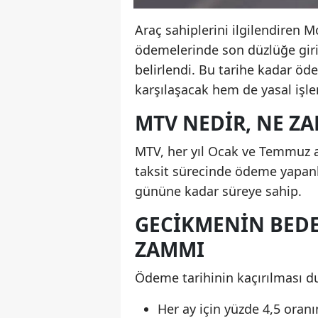
Araç sahiplerini ilgilendiren Mo
ödemelerinde son düzlüğe gir
belirlendi. Bu tarihe kadar ö
karşılaşacak hem de yasal işlem
MTV NEDIR, NE Z
MTV, her yıl Ocak ve Temmuz ay
taksit sürecinde ödeme yapanla
gününe kadar süreye sahip.
GECIKMENIN BEDEL
ZAMMI
Ödeme tarihinin kaçırılması 
Her ay için yüzde 4,5 ora