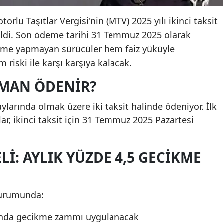
torlu Taşıtlar Vergisi'nin (MTV) 2025 yılı ikinci taksit
ildi. Son ödeme tarihi 31 Temmuz 2025 olarak
deme yapmayan sürücüler hem faiz yüküyle
 riski ile karşı karşıya kalacak.
AMAN ÖDENIR?
larında olmak üzere iki taksit halinde ödeniyor. İlk
r, ikinci taksit için 31 Temmuz 2025 Pazartesi
I: AYLIK YÜZDE 4,5 GECIKME
durumunda:
nında gecikme zammı uygulanacak