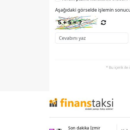
Aşağıdaki görselde işlemin sonucu
* Bu içerik ile
Son dakika İzmir