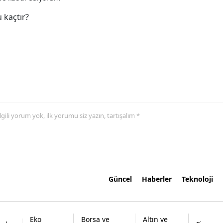
 kaçtır?
 ilgili yorum yok, ilk yorumu siz yazın, tartışalım *
Güncel
Haberler
Teknoloji
Eko
Borsa ve
Altın ve