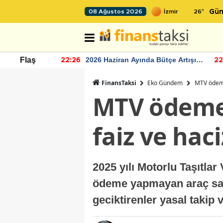
26
°
08 Ağustos 2026
Gün
r seviyesinin
2026 Haziran Ayında Bütçe Artışı
Flaş
22:26
22
Yaşandı
FinansTaksi
Eko Gündem
MTV ödeme
MTV ödemes
faiz ve haci
2025 yılı Motorlu Taşıtlar
ödeme yapmayan araç sahi
geciktirenler yasal takip v