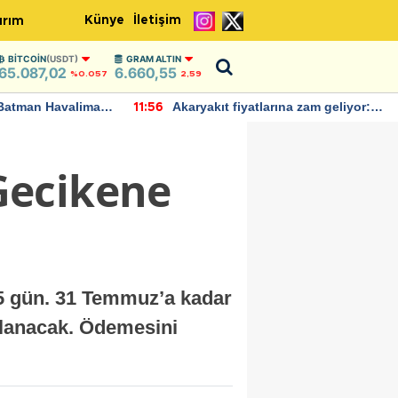
Künye
İletişim
ırım
BITCOIN
(USDT)
GRAM ALTIN
65.087,02
6.660,55
%0.057
2,59
Batman Havalimanı
Akaryakıt fiyatlarına zam geliyor:
11:56
 açıklamalarda
Yeni tarih açıklandı
Gecikene
n 15 gün. 31 Temmuz’a kadar
ulanacak. Ödemesini