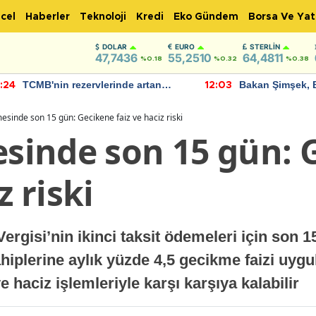
cel
Haberler
Teknoloji
Kredi
Eko Gündem
Borsa Ve Yat
DOLAR
EURO
STERLIN
47,7436
55,2510
64,4811
%0.18
%0.32
%0.38
TCMB'nin rezervlerinde artan
Bakan Şimşek, 
:24
12:03
momentum devam ediyor
için umut verici
bulundu
sinde son 15 gün: Gecikene faiz ve haciz riski
inde son 15 gün: 
z riski
 Vergisi’nin ikinci taksit ödemeleri için so
plerine aylık yüzde 4,5 gecikme faizi uyg
e haciz işlemleriyle karşı karşıya kalabilir