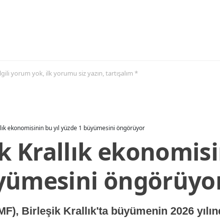
 ilgili yorum yok, ilk yorumu siz yazın, tartışalım *
allık ekonomisinin bu yıl yüzde 1 büyümesini öngörüyor
ik Krallık ekonomisi
yümesini öngörüyo
MF), Birleşik Krallık'ta büyümenin 2026 yılı