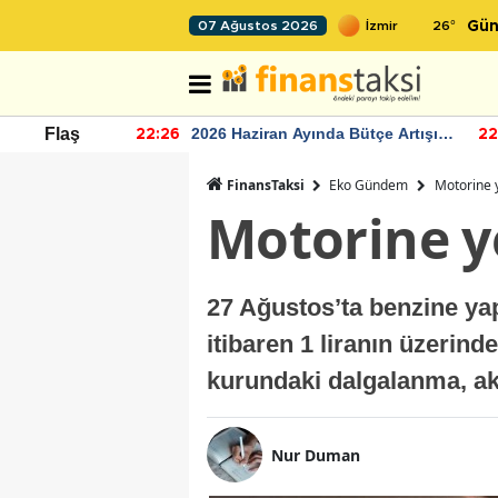
26
°
07 Ağustos 2026
Gün
r seviyesinin
2026 Haziran Ayında Bütçe Artışı
Flaş
22:26
22
Yaşandı
FinansTaksi
Eko Gündem
Motorine 
Motorine y
27 Ağustos’ta benzine y
itibaren 1 liranın üzerind
kurundaki dalgalanma, aka
Nur Duman