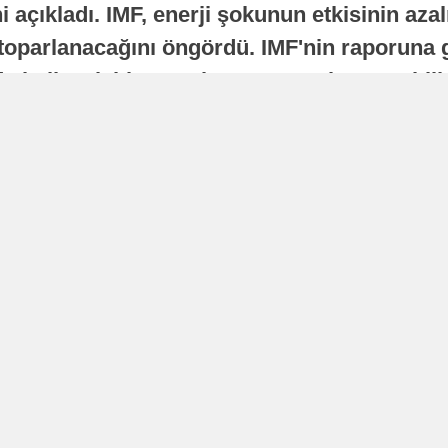
 açıkladı. IMF, enerji şokunun etkisinin azal
oparlanacağını öngördü. IMF'nin raporuna gö
a istikrarlı bir toparlanma süreci yaşayabilir
Yayınlanma
16 Temmuz 2026 - 22:37