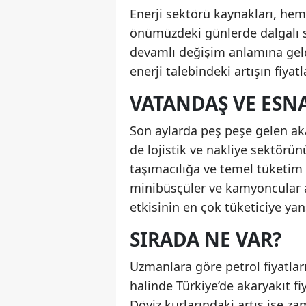
Enerji sektörü kaynakları, hem
önümüzdeki günlerde dalgalı s
devamlı değişim anlamına geldiğ
enerji talebindeki artışın fiyat
VATANDAŞ VE ESN
Son aylarda peş peşe gelen aka
de lojistik ve nakliye sektörü
taşımacılığa ve temel tüketim ü
minibüsçüler ve kamyoncular art
etkisinin en çok tüketiciye yans
SIRADA NE VAR?
Uzmanlara göre petrol fiyatlar
halinde Türkiye’de akaryakıt fi
Döviz kurlarındaki artış ise za