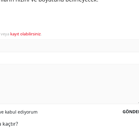
veya
kayıt olabilirsiniz
.
GÖNDE
e kabul ediyorum
 kaçtır?