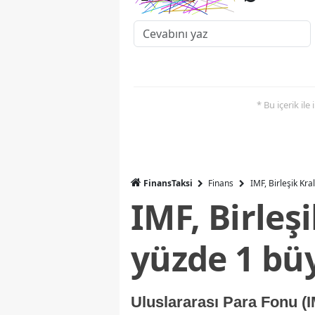
* Bu içerik ile
FinansTaksi
Finans
IMF, Birleşik Kr
IMF, Birleş
yüzde 1 bü
Uluslararası Para Fonu (I