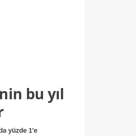
nin bu yıl
r
nda yüzde 1'e