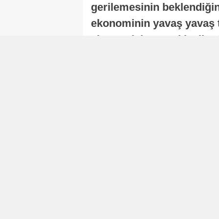
gerilemesinin beklendiğini
ekonominin yavaş yavaş t
ekonomisi, sonraki yıllard
Nur Duman