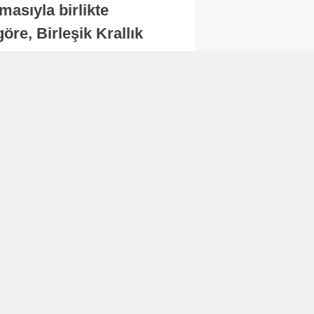
masıyla birlikte
re, Birleşik Krallık
.
Abone Ol
Finans
Bitcoin, 65 bin dolar
seviyesinin altına
düştü...