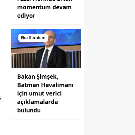
momentum devam
ediyor
Eko Gündem
Bakan Şimşek,
Batman Havalimanı
için umut verici
5
açıklamalarda
bulundu