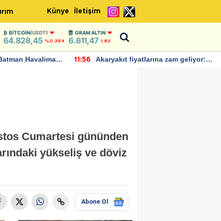
Künye
İletişim
ırım
BITCOIN
(USDT)
GRAM ALTIN
64.828,45
6.611,47
%0.354
1,83
Batman Havalimanı
Akaryakıt fiyatlarına zam geliyor:
11:56
 açıklamalarda
Yeni tarih açıklandı
ustos Cumartesi gününden
arındaki yükseliş ve döviz
Abone Ol