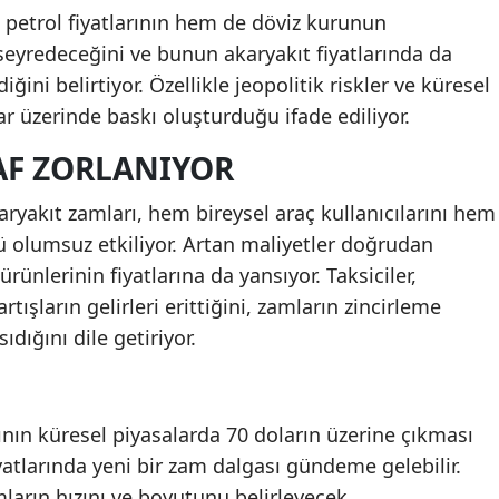
 petrol fiyatlarının hem de döviz kurunun
eyredeceğini ve bunun akaryakıt fiyatlarında da
ini belirtiyor. Özellikle jeopolitik riskler ve küresel
lar üzerinde baskı oluşturduğu ifade ediliyor.
AF ZORLANIYOR
ryakıt zamları, hem bireysel araç kullanıcılarını hem
nü olumsuz etkiliyor. Artan maliyetler doğrudan
rünlerinin fiyatlarına da yansıyor. Taksiciler,
ışların gelirleri erittiğini, zamların zincirleme
ıdığını dile getiriyor.
ının küresel piyasalarda 70 doların üzerine çıkması
yatlarında yeni bir zam dalgası gündeme gelebilir.
mların hızını ve boyutunu belirleyecek.