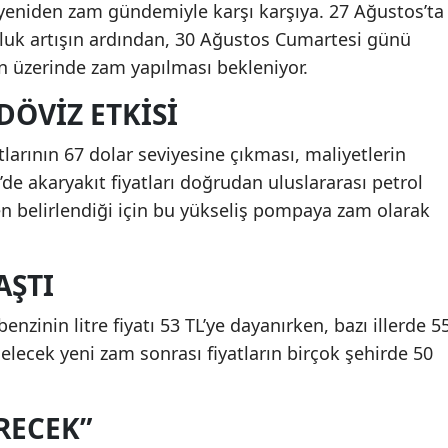
yeniden zam gündemiyle karşı karşıya. 27 Ağustos’ta
şluk artışın ardından, 30 Ağustos Cumartesi günü
nın üzerinde zam yapılması bekleniyor.
DÖVIZ ETKISI
larının 67 dolar seviyesine çıkması, maliyetlerin
de akaryakıt fiyatları doğrudan uluslararası petrol
den belirlendiği için bu yükseliş pompaya zam olarak
AŞTI
enzinin litre fiyatı 53 TL’ye dayanırken, bazı illerde 5
gelecek yeni zam sonrası fiyatların birçok şehirde 50
RECEK”