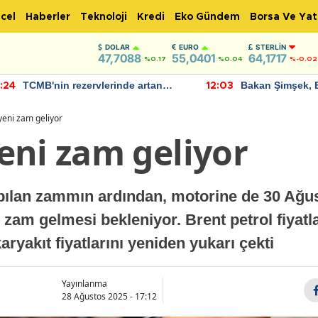
cel
Haberler
Teknoloji
Kredi
Eko Gündem
Borsa Ve Yat
DOLAR
EURO
STERLIN
47,7088
55,0401
64,1717
%0.17
%0.04
%-0.02
TCMB'nin rezervlerinde artan
Bakan Şimşek, 
:24
12:03
momentum devam ediyor
için umut verici
bulundu
yeni zam geliyor
eni zam geliyor
apılan zammın ardından, motorine de 30 Ağ
e zam gelmesi bekleniyor. Brent petrol fiyatl
ryakıt fiyatlarını yeniden yukarı çekti
Yayınlanma
28 Ağustos 2025 - 17:12