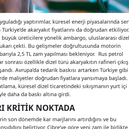
guladığı yaptırımlar, küresel enerji piyasalarında ser
ürkiye’de akaryakıt fiyatlarını da doğrudan etkiliyor
i büyük üreticilere yönelik ambargo, uluslararası dize
 yukarı çekti. Bu gelişmeler doğrultusunda motorin
ibarıyla 2,5 TL zam yapılması bekleniyor. Rus petrol
ar sonrası özellikle dizel türü akaryakıtın rafineri çıkış
yaşandı. Avrupa’da tedarik baskısı artarken Türkiye gibi
erde maliyetler doğrudan fiyatlara yansımaya başladı.
tlama, küresel dizel ticaretindeki sıkışmanın yurt içi
yle daha da baskı altına girdi.
RI KRITIK NOKTADA
erin son dönemde kar marjlarını artırdığını ve bu
ıdığını belirtiyor. Cibre’ye göre yeni zam ile birlikte