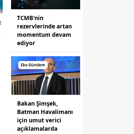
TCMB'nin
t
rezervlerinde artan
.
momentum devam
l
ediyor
Eko Gündem
Bakan Şimşek,
Batman Havalimanı
için umut verici
açıklamalarda