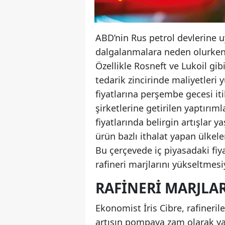
ABD’nin Rus petrol devlerine uy
dalgalanmalara neden olurken T
Özellikle Rosneft ve Lukoil gib
tedarik zincirinde maliyetleri
fiyatlarına perşembe gecesi it
şirketlerine getirilen yaptırıml
fiyatlarında belirgin artışlar 
ürün bazlı ithalat yapan ülkel
Bu çerçevede iç piyasadaki fiya
rafineri marjlarını yükseltmesi
RAFINERI MARJLA
Ekonomist İris Cibre, rafineril
artışın pompaya zam olarak yans