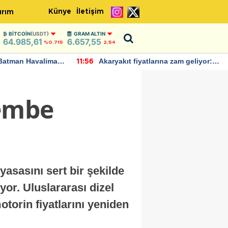
Künye
İletişim
ırım
BITCOIN
(USDT)
GRAM ALTIN
64.985,61
6.657,55
%0.715
2,54
Batman Havalimanı
Akaryakıt fiyatlarına zam geliyor:
11:56
 açıklamalarda
Yeni tarih açıklandı
şembe
asasını sert bir şekilde
yor. Uluslararası dizel
otorin fiyatlarını yeniden