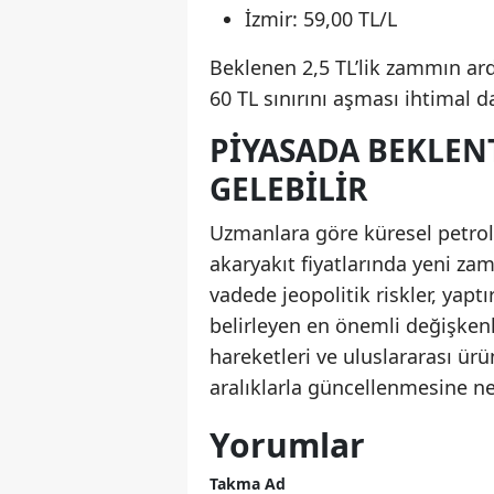
İzmir: 59,00 TL/L
Beklenen 2,5 TL’lik zammın ard
60 TL sınırını aşması ihtimal d
PIYASADA BEKLEN
GELEBILIR
Uzmanlara göre küresel petr
akaryakıt fiyatlarında yeni za
vadede jeopolitik riskler, yaptı
belirleyen en önemli değişkenl
hareketleri ve uluslararası ürü
aralıklarla güncellenmesine 
Yorumlar
Takma Ad