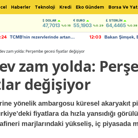
cel
Haberler
Teknoloji
Kredi
Eko Gündem
Borsa Ve Yat
DOLAR
EURO
STERLIN
47,7013
55,1903
64,4465
%0.15
%0.29
%0.38
TCMB'nin rezervlerinde artan
Bakan Şimşek, 
:24
12:03
momentum devam ediyor
için umut verici
bulundu
dev zam yolda: Perşembe gecesi fiyatlar değişiyor
ev zam yolda: Per
tlar değişiyor
ine yönelik ambargosu küresel akaryakıt piy
rkiye’deki fiyatlara da hızla yansıdığı görülü
rafineri marjlarındaki yükseliş, iç piyasada m