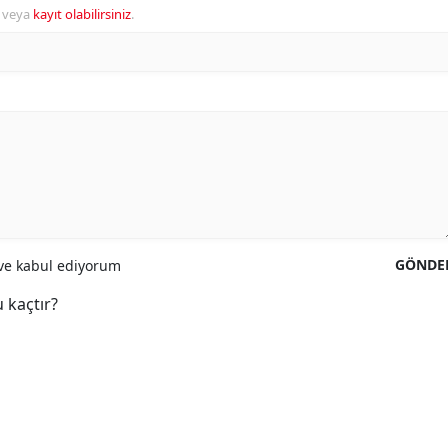
veya
kayıt olabilirsiniz
.
GÖNDE
e kabul ediyorum
 kaçtır?