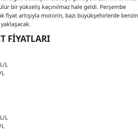
ülür bir yükseliş kaçınılmaz hale geldi. Perşembe
k fiyat artışıyla motorin, bazı büyükşehirlerde benzin
 yaklaşacak.
T FIYATLARI
L/L
/L
L/L
/L