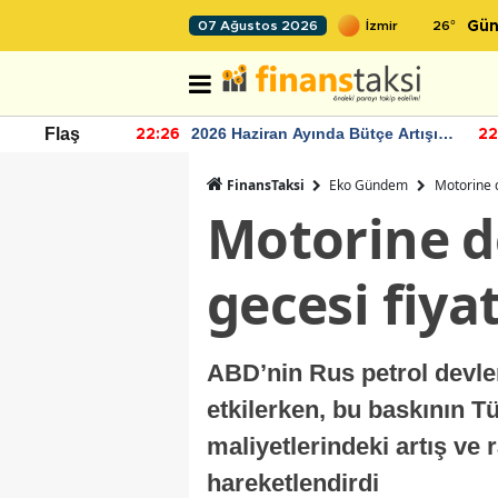
26
°
07 Ağustos 2026
Gün
r seviyesinin
2026 Haziran Ayında Bütçe Artışı
Flaş
22:26
22
Yaşandı
FinansTaksi
Eko Gündem
Motorine 
Motorine d
gecesi fiya
ABD’nin Rus petrol devler
etkilerken, bu baskının Tü
maliyetlerindeki artış ve 
hareketlendirdi