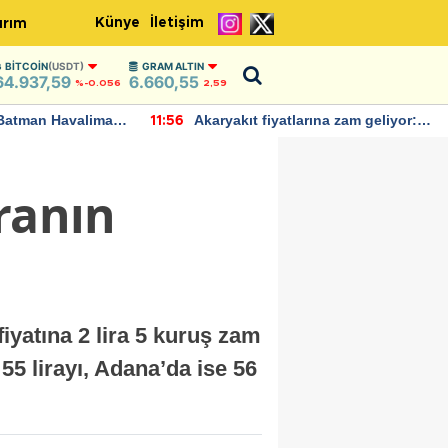
Künye
İletişim
ırım
BITCOIN
(USDT)
GRAM ALTIN
64.937,59
6.660,55
%-0.056
2,59
Batman Havalimanı
Akaryakıt fiyatlarına zam geliyor:
11:56
 açıklamalarda
Yeni tarih açıklandı
iranın
fiyatına 2 lira 5 kuruş zam
55 lirayı, Adana’da ise 56