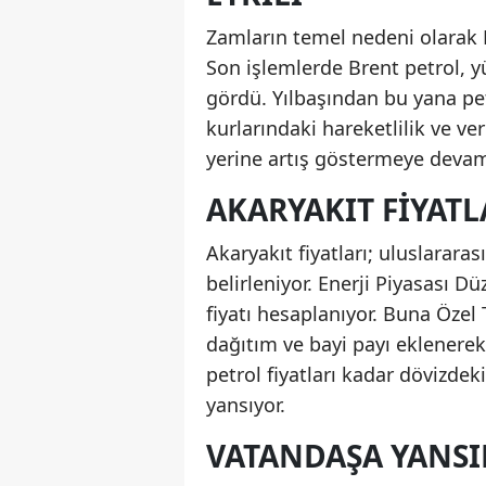
Zamların temel nedeni olarak B
Son işlemlerde Brent petrol, y
gördü. Yılbaşından bu yana petr
kurlarındaki hareketlilik ve v
yerine artış göstermeye devam
AKARYAKIT FIYATL
Akaryakıt fiyatları; uluslararas
belirleniyor. Enerji Piyasası 
fiyatı hesaplanıyor. Buna Özel
dağıtım ve bayi payı eklenerek
petrol fiyatları kadar dövizde
yansıyor.
VATANDAŞA YANSI