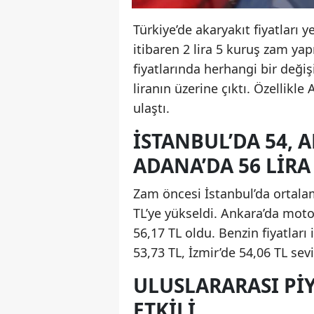
Türkiye’de akaryakıt fiyatları 
itibaren 2 lira 5 kuruş zam yapı
fiyatlarında herhangi bir değiş
liranın üzerine çıktı. Özellikle 
ulaştı.
İSTANBUL’DA 54, A
ADANA’DA 56 LIRA
Zam öncesi İstanbul’da ortalam
TL’ye yükseldi. Ankara’da motori
56,17 TL oldu. Benzin fiyatlar
53,73 TL, İzmir’de 54,06 TL sev
ULUSLARARASI P
ETKILI