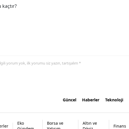
 kaçtır?
 ilgili yorum yok, ilk yorumu siz yazın, tartışalım *
Güncel
Haberler
Teknoloji
Eko
Borsa ve
Altın ve
rler
Finans
Gündem
Yatırım
Döviz