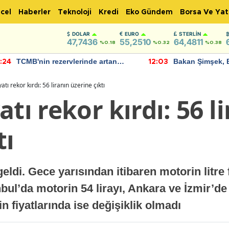
cel
Haberler
Teknoloji
Kredi
Eko Gündem
Borsa Ve Yat
DOLAR
EURO
STERLIN
47,7436
55,2510
64,4811
%0.18
%0.32
%0.38
TCMB'nin rezervlerinde artan
Bakan Şimşek, 
:24
12:03
momentum devam ediyor
için umut verici
bulundu
atı rekor kırdı: 56 liranın üzerine çıktı
tı rekor kırdı: 56 l
tı
ldi. Gece yarısından itibaren motorin litre 
bul’da motorin 54 lirayı, Ankara ve İzmir’de 
in fiyatlarında ise değişiklik olmadı