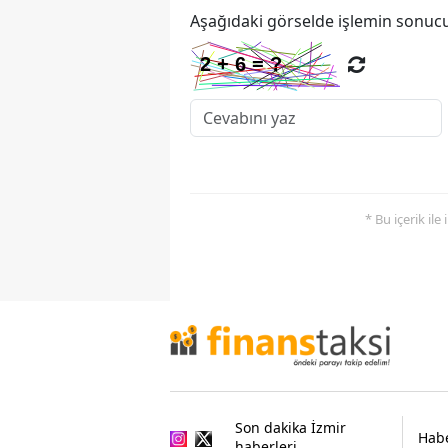
Aşağıdaki görselde işlemin sonucu
* Bu içerik ile
Son dakika İzmir
Habe
haberleri