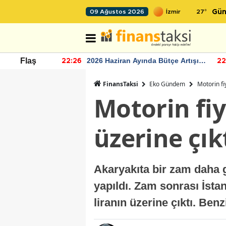
27
°
09 Ağustos 2026
Gün
r seviyesinin
2026 Haziran Ayında Bütçe Artışı
Flaş
22:26
22
Yaşandı
FinansTaksi
Eko Gündem
Motorin fiy
Motorin fiya
üzerine çık
Akaryakıta bir zam daha ge
yapıldı. Zam sonrası İstan
liranın üzerine çıktı. Benz