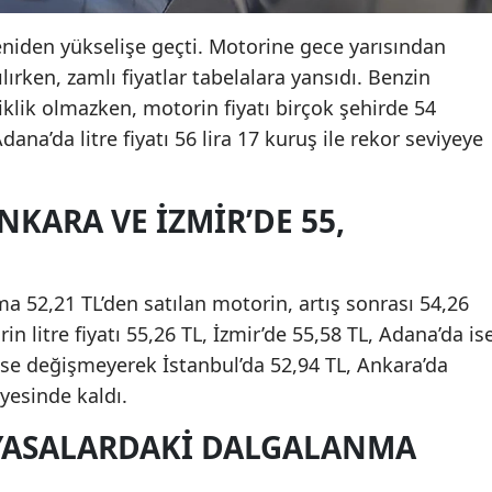
yeniden yükselişe geçti. Motorine gece yarısından
lırken, zamlı fiyatlar tabelalara yansıdı. Benzin
iklik olmazken, motorin fiyatı birçok şehirde 54
Adana’da litre fiyatı 56 lira 17 kuruş ile rekor seviyeye
NKARA VE İZMIR’DE 55,
a 52,21 TL’den satılan motorin, artış sonrası 54,26
n litre fiyatı 55,26 TL, İzmir’de 55,58 TL, Adana’da is
ı ise değişmeyerek İstanbul’da 52,94 TL, Ankara’da
iyesinde kaldı.
IYASALARDAKI DALGALANMA