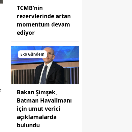
TCMB'nin
rezervlerinde artan
momentum devam
ediyor
Eko Gündem
e
Bakan Şimşek,
Batman Havalimanı
için umut verici
açıklamalarda
bulundu