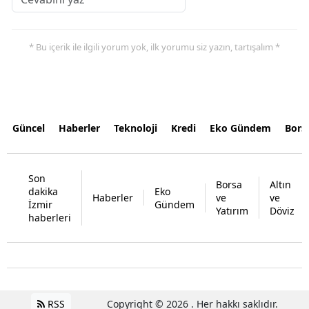
* Bu içerik ile ilgili yorum yok, ilk yorumu siz yazın, tartışalım *
Güncel
Haberler
Teknoloji
Kredi
Eko Gündem
Bors
Son
Borsa
Altın
dakika
Eko
Haberler
ve
ve
İzmir
Gündem
Yatırım
Döviz
haberleri
RSS
Copyright © 2026 . Her hakkı saklıdır.