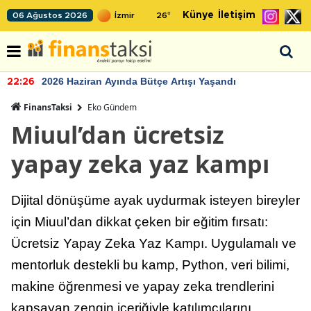
Künye
İletişim
06 Ağustos 2026
26
°
2026 Haziran Ayında Bütçe Artışı Yaşandı
22:26
FinansTaksi
Eko Gündem
Miuul’dan ücretsiz
yapay zeka yaz kampı
Dijital dönüşüme ayak uydurmak isteyen bireyler
için Miuul’dan dikkat çeken bir eğitim fırsatı:
Ücretsiz Yapay Zeka Yaz Kampı. Uygulamalı ve
mentorluk destekli bu kamp, Python, veri bilimi,
makine öğrenmesi ve yapay zeka trendlerini
kapsayan zengin içeriğiyle katılımcılarını