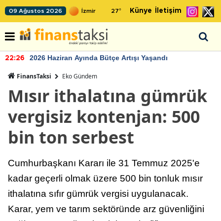
Künye
İletişim
09 Ağustos 2026
27
°
2026 Haziran Ayında Bütçe Artışı Yaşandı
22:26
FinansTaksi
Eko Gündem
Mısır ithalatına gümrük
vergisiz kontenjan: 500
bin ton serbest
Cumhurbaşkanı Kararı ile 31 Temmuz 2025'e
kadar geçerli olmak üzere 500 bin tonluk mısır
ithalatına sıfır gümrük vergisi uygulanacak.
Karar, yem ve tarım sektöründe arz güvenliğini