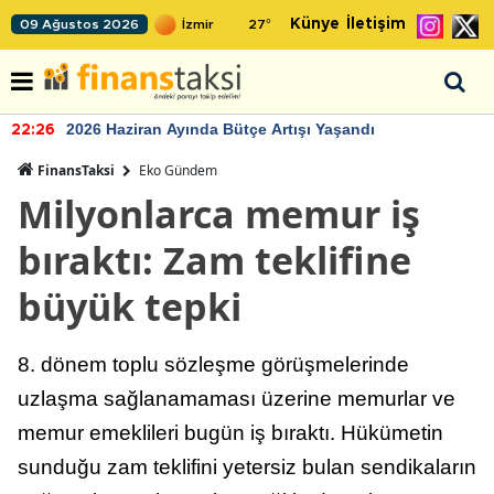
Künye
İletişim
09 Ağustos 2026
27
°
2026 Haziran Ayında Bütçe Artışı Yaşandı
22:26
FinansTaksi
Eko Gündem
Milyonlarca memur iş
bıraktı: Zam teklifine
büyük tepki
8. dönem toplu sözleşme görüşmelerinde
uzlaşma sağlanamaması üzerine memurlar ve
memur emeklileri bugün iş bıraktı. Hükümetin
sunduğu zam teklifini yetersiz bulan sendikaların