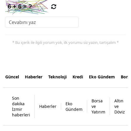
* Bu içerik ile ilgili yorum yok, ilk yorumu siz yazın, tartışalım *
Güncel
Haberler
Teknoloji
Kredi
Eko Gündem
Bors
Son
Borsa
Altın
dakika
Eko
Haberler
ve
ve
İzmir
Gündem
Yatırım
Döviz
haberleri