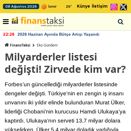
Künye
İletişim
08 Ağustos 2026
26
°
2026 Haziran Ayında Bütçe Artışı Yaşandı
22:26
FinansTaksi
Eko Gündem
Milyarderler listesi
değişti! Zirvede kim var?
Forbes’un güncellediği milyarderler listesinde
dengeler değişti. Türkiye’nin en zengin iş insanı
unvanını iki yıldır elinde bulunduran Murat Ülker,
liderliği Chobani’nin kurucusu Hamdi Ulukaya’ya
kaptırdı. Ulukaya’nın serveti 13,7 milyar dolara
yükselirken, Ülker 5,4 milyar dolarlık varlığıyla