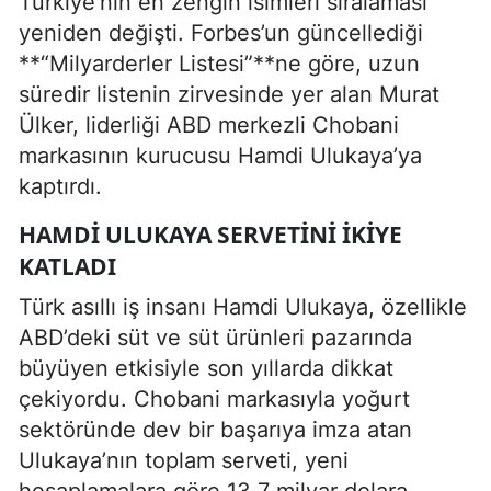
Türkiye’nin en zengin isimleri sıralaması
yeniden değişti. Forbes’un güncellediği
**“Milyarderler Listesi”**ne göre, uzun
süredir listenin zirvesinde yer alan Murat
Ülker, liderliği ABD merkezli Chobani
markasının kurucusu Hamdi Ulukaya’ya
kaptırdı.
HAMDI ULUKAYA SERVETINI İKIYE
KATLADI
Türk asıllı iş insanı Hamdi Ulukaya, özellikle
ABD’deki süt ve süt ürünleri pazarında
büyüyen etkisiyle son yıllarda dikkat
çekiyordu. Chobani markasıyla yoğurt
sektöründe dev bir başarıya imza atan
Ulukaya’nın toplam serveti, yeni
hesaplamalara göre 13,7 milyar dolara