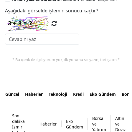
Aşağıdaki görselde işlemin sonucu kaçtır?
* Bu içerik ile ilgili yorum yok, ilk yorumu siz yazın, tartışalım *
Güncel
Haberler
Teknoloji
Kredi
Eko Gündem
Bors
Son
Borsa
Altın
dakika
Eko
Haberler
ve
ve
İzmir
Gündem
Yatırım
Döviz