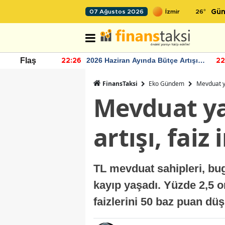
26
°
07 Ağustos 2026
Gün
r seviyesinin
2026 Haziran Ayında Bütçe Artışı
Flaş
22:26
22
Yaşandı
FinansTaksi
Eko Gündem
Mevduat yat
Mevduat yat
artışı, faiz
TL mevduat sahipleri, bug
kayıp yaşadı. Yüzde 2,5 
faizlerini 50 baz puan düş