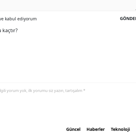
GÖNDE
e kabul ediyorum
 kaçtır?
 ilgili yorum yok, ilk yorumu siz yazın, tartışalım *
Güncel
Haberler
Teknoloji