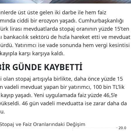
nlerde üst üste gelen iki darbe ile hem faiz
mında ciddi bir erozyon yaşadı. Cumhurbaşkanlığı
 Türk lirası mevduatlarda stopaj oranının yüzde 15’ten
sı bankacılık sektörü de hızla hareket etti ve mevduat
şürdü. Yatırımcı ise vade sonunda hem vergi kesintisi
ayıpla karşı karşıya kaldı.
BIR GÜNDE KAYBETTI
 olan stopaj artışıyla birlikte, daha önce yüzde 15
n vadeli mevduat yapan bir yatırımcı, 100 bin TL’lik
 kayıp yaşadı. Yeni uygulamada faiz yüzde 46,5’e
yükseldi. 46 gün vadeli mevduatta ise zarar daha da
du.