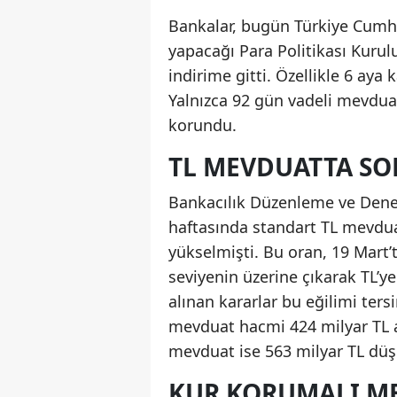
Bankalar, bugün Türkiye Cum
yapacağı Para Politikası Kuru
indirime gitti. Özellikle 6 aya
Yalnızca 92 gün vadeli mevduat
korundu.
TL MEVDUATTA S
Bankacılık Düzenleme ve Dene
haftasında standart TL mevdua
yükselmişti. Bu oran, 19 Mart’t
seviyenin üzerine çıkarak TL’ye
alınan kararlar bu eğilimi tersi
mevduat hacmi 424 milyar TL az
mevduat ise 563 milyar TL düşe
KUR KORUMALI M