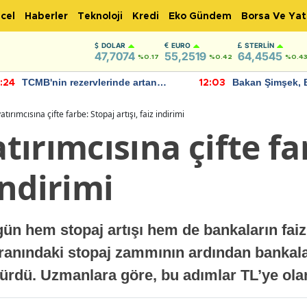
cel
Haberler
Teknoloji
Kredi
Eko Gündem
Borsa Ve Yat
DOLAR
EURO
STERLIN
47,7074
55,2519
64,4545
%0.17
%0.42
%0.4
TCMB'nin rezervlerinde artan
Bakan Şimşek, 
:24
12:03
momentum devam ediyor
için umut verici
bulundu
ırımcısına çifte farbe: Stopaj artışı, faiz indirimi
ırımcısına çifte fa
 indirimi
ün hem stopaj artışı hem de bankaların faiz 
oranındaki stopaj zammının ardından bankala
ürdü. Uzmanlara göre, bu adımlar TL’ye olan i