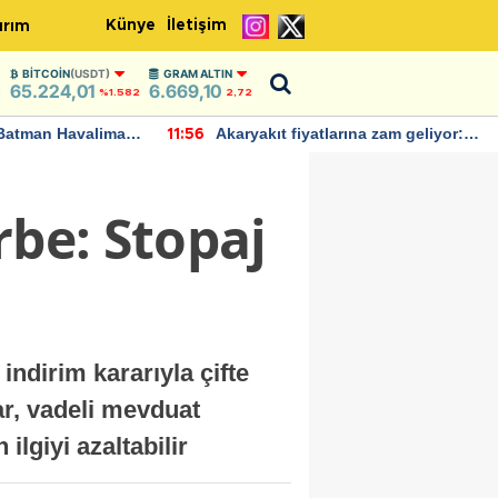
Künye
İletişim
ırım
BITCOIN
(USDT)
GRAM ALTIN
65.224,01
6.669,10
3
%1.582
2,72
Batman Havalimanı
Akaryakıt fiyatlarına zam geliyor:
11:56
 açıklamalarda
Yeni tarih açıklandı
rbe: Stopaj
indirim kararıyla çifte
r, vadeli mevduat
lgiyi azaltabilir