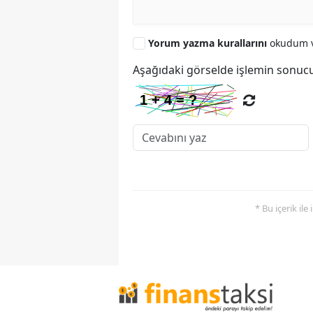
Yorum yazma kurallarını
okudum v
Aşağıdaki görselde işlemin sonucu
* Bu içerik ile