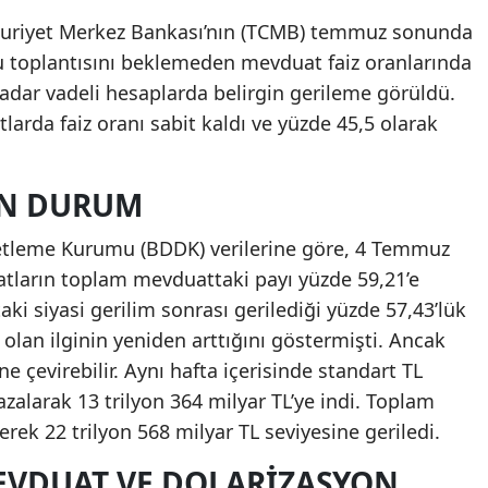
huriyet Merkez Bankası’nın (TCMB) temmuz sonunda
lu toplantısını beklemeden mevduat faiz oranlarında
 kadar vadeli hesaplarda belirgin gerileme görüldü.
larda faiz oranı sabit kaldı ve yüzde 45,5 olarak
ON DURUM
tleme Kurumu (BDDK) verilerine göre, 4 Temmuz
tların toplam mevduattaki payı yüzde 59,21’e
aki siyasi gerilim sonrası gerilediği yüzde 57,43’lük
 olan ilginin yeniden arttığını göstermişti. Ancak
ne çevirebilir. Aynı hafta içerisinde standart TL
alarak 13 trilyon 364 milyar TL’ye indi. Toplam
rek 22 trilyon 568 milyar TL seviyesine geriledi.
EVDUAT VE DOLARIZASYON