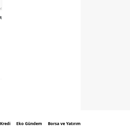
R
Kredi
Eko Gündem
Borsa ve Yatırım