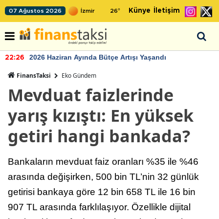
Künye
İletişim
07 Ağustos 2026
26
°
2026 Haziran Ayında Bütçe Artışı Yaşandı
22:26
FinansTaksi
Eko Gündem
Mevduat faizlerinde
yarış kızıştı: En yüksek
getiri hangi bankada?
Bankaların mevduat faiz oranları %35 ile %46
arasında değişirken, 500 bin TL’nin 32 günlük
getirisi bankaya göre 12 bin 658 TL ile 16 bin
907 TL arasında farklılaşıyor. Özellikle dijital