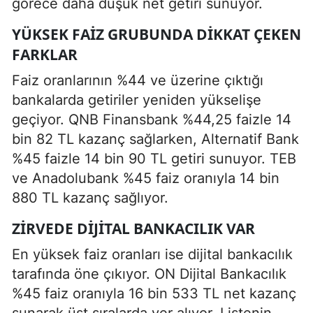
görece daha düşük net getiri sunuyor.
YÜKSEK FAIZ GRUBUNDA DIKKAT ÇEKEN
FARKLAR
Faiz oranlarının %44 ve üzerine çıktığı
bankalarda getiriler yeniden yükselişe
geçiyor. QNB Finansbank %44,25 faizle 14
bin 82 TL kazanç sağlarken, Alternatif Bank
%45 faizle 14 bin 90 TL getiri sunuyor. TEB
ve Anadolubank %45 faiz oranıyla 14 bin
880 TL kazanç sağlıyor.
ZIRVEDE DIJITAL BANKACILIK VAR
En yüksek faiz oranları ise dijital bankacılık
tarafında öne çıkıyor. ON Dijital Bankacılık
%45 faiz oranıyla 16 bin 533 TL net kazanç
sunarak üst sıralarda yer alıyor. Listenin