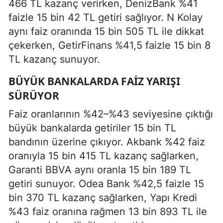
466 TL kazanç verirken, DenizBank %41
faizle 15 bin 42 TL getiri sağlıyor. N Kolay
aynı faiz oranında 15 bin 505 TL ile dikkat
çekerken, GetirFinans %41,5 faizle 15 bin 8
TL kazanç sunuyor.
BÜYÜK BANKALARDA FAIZ YARIŞI
SÜRÜYOR
Faiz oranlarının %42–%43 seviyesine çıktığı
büyük bankalarda getiriler 15 bin TL
bandının üzerine çıkıyor. Akbank %42 faiz
oranıyla 15 bin 415 TL kazanç sağlarken,
Garanti BBVA aynı oranla 15 bin 189 TL
getiri sunuyor. Odea Bank %42,5 faizle 15
bin 370 TL kazanç sağlarken, Yapı Kredi
%43 faiz oranına rağmen 13 bin 893 TL ile