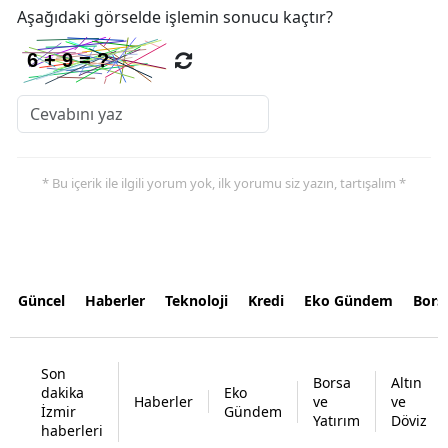
Aşağıdaki görselde işlemin sonucu kaçtır?
* Bu içerik ile ilgili yorum yok, ilk yorumu siz yazın, tartışalım *
Güncel
Haberler
Teknoloji
Kredi
Eko Gündem
Bors
Son
Borsa
Altın
dakika
Eko
Haberler
ve
ve
İzmir
Gündem
Yatırım
Döviz
haberleri