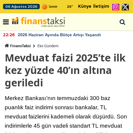
Künye
İletişim
06 Ağustos 2026
26
°
2026 Haziran Ayında Bütçe Artışı Yaşandı
22:26
FinansTaksi
Eko Gündem
Mevduat faizi 2025’te ilk
kez yüzde 40’ın altına
geriledi
Merkez Bankası’nın temmuzdaki 300 baz
puanlık faiz indirimi sonrası bankalar, TL
mevduat faizlerini kademeli olarak düşürdü. Son
indirimlerle 45 gün vadeli standart TL mevduat