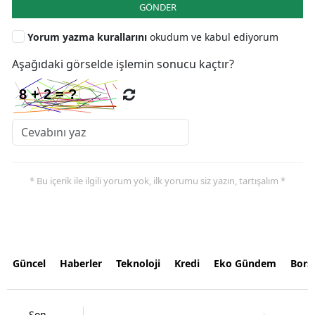
GÖNDER
Yorum yazma kurallarını
okudum ve kabul ediyorum
Aşağıdaki görselde işlemin sonucu kaçtır?
* Bu içerik ile ilgili yorum yok, ilk yorumu siz yazın, tartışalım *
Güncel
Haberler
Teknoloji
Kredi
Eko Gündem
Bors
Son