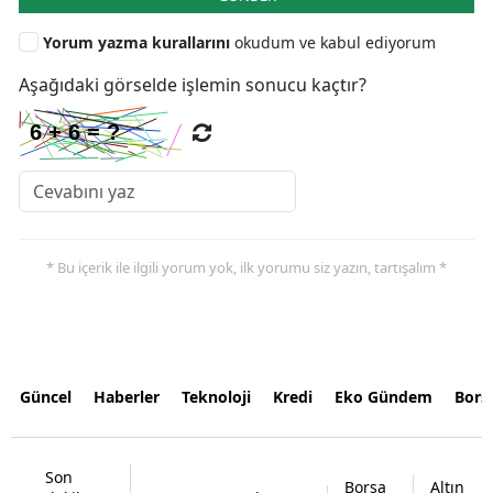
Yorum yazma kurallarını
okudum ve kabul ediyorum
Aşağıdaki görselde işlemin sonucu kaçtır?
* Bu içerik ile ilgili yorum yok, ilk yorumu siz yazın, tartışalım *
Güncel
Haberler
Teknoloji
Kredi
Eko Gündem
Bors
Son
Borsa
Altın