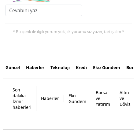
* Bu içerik ile ilgili yorum yok, ilk yorumu siz yazın, tartışalım *
Güncel
Haberler
Teknoloji
Kredi
Eko Gündem
Bors
Son
Borsa
Altın
dakika
Eko
Haberler
ve
ve
İzmir
Gündem
Yatırım
Döviz
haberleri