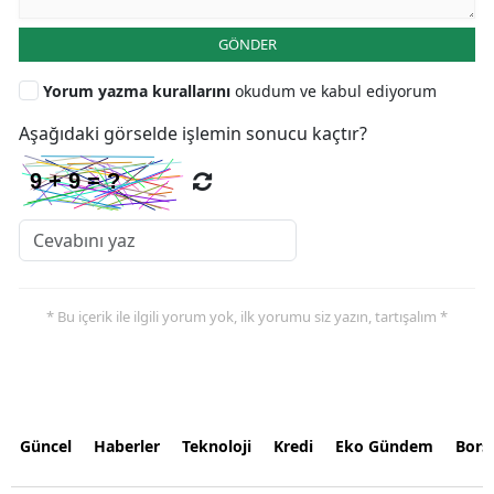
GÖNDER
Yorum yazma kurallarını
okudum ve kabul ediyorum
Aşağıdaki görselde işlemin sonucu kaçtır?
* Bu içerik ile ilgili yorum yok, ilk yorumu siz yazın, tartışalım *
Güncel
Haberler
Teknoloji
Kredi
Eko Gündem
Bors