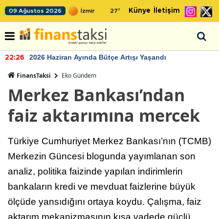
Künye
İletişim
09 Ağustos 2026
27
°
2026 Haziran Ayında Bütçe Artışı Yaşandı
22:26
FinansTaksi
Eko Gündem
Merkez Bankası’ndan
faiz aktarımına mercek
Türkiye Cumhuriyet Merkez Bankası’nın (TCMB)
Merkezin Güncesi blogunda yayımlanan son
analiz, politika faizinde yapılan indirimlerin
bankaların kredi ve mevduat faizlerine büyük
ölçüde yansıdığını ortaya koydu. Çalışma, faiz
aktarım mekanizmasının kısa vadede güçlü,