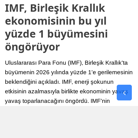
IMF, Birleşik Krallık
ekonomisinin bu yıl
yüzde 1 büyümesini
öngörüyor
Uluslararası Para Fonu (IMF), Birleşik Krallık'ta
büyümenin 2026 yılında yüzde 1'e gerilemesinin
beklendiğini açıkladı. IMF, enerji şokunun
etkisinin azalmasıyla birlikte ekonominin yavaş
yavaş toparlanacağını öngördü. IMF'nin
raporuna göre, Birleşik Krallık ekonomisi,
sonraki yıllarda istikrarlı bir toparlanma süreci
yaşayabilir.