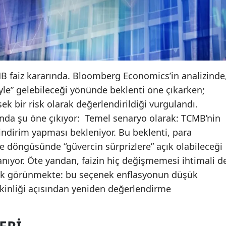
 faiz kararında. Bloomberg Economics’in analizinde
iyle” gelebileceği yönünde beklenti öne çıkarken;
sek bir risk olarak değerlendirildiği vurgulandı.
da şu öne çıkıyor: Temel senaryo olarak: TCMB’nin
r indirim yapması bekleniyor. Bu beklenti, para
me döngüsünde “güvercin sürprizlere” açık olabileceği
ıyor. Öte yandan, faizin hiç değişmemesi ihtimali d
larak görünmekte: bu seçenek enflasyonun düşük
tkinliği açısından yeniden değerlendirme