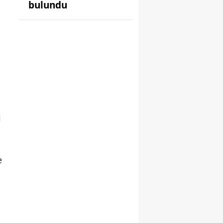
bulundu
i
e