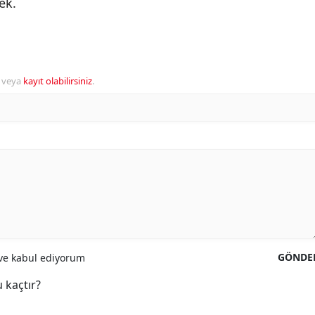
ek.
veya
kayıt olabilirsiniz
.
GÖNDE
e kabul ediyorum
 kaçtır?