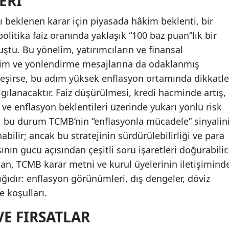
ERI
 beklenen karar için piyasada hâkim beklenti, bir
olitika faiz oranında yaklaşık “100 baz puan”lık bir
ştu. Bu yönelim, yatırımcıların ve finansal
işim ve yönlendirme mesajlarına da odaklanmış
leşirse, bu adım yüksek enflasyon ortamında dikkatle
algılanacaktır. Faiz düşürülmesi, kredi hacminde artış,
 ve enflasyon beklentileri üzerinde yukarı yönlü risk
rsa, bu durum TCMB’nin “enflasyonla mücadele” sinyalin
ilir; ancak bu stratejinin sürdürülebilirliği ve para
ın gücü açısından çeşitli soru işaretleri doğurabilir.
an, TCMB karar metni ve kurul üyelerinin iletişimind
lığıdır: enflasyon görünümleri, dış dengeler, döviz
e koşulları.
VE FIRSATLAR