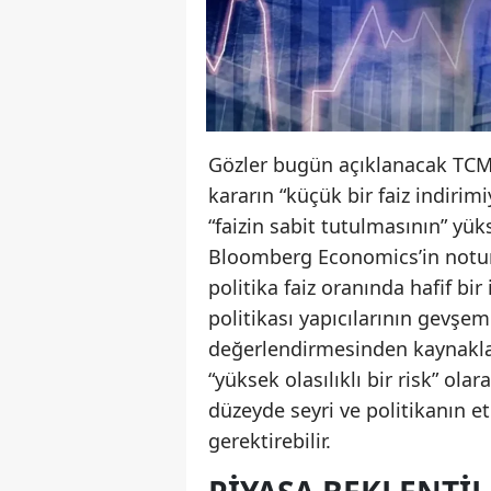
Gözler bugün açıklanacak TCMB
kararın “küçük bir faiz indirim
“faizin sabit tutulmasının” yük
Bloomberg Economics’in notun
politika faiz oranında hafif bi
politikası yapıcılarının gevşe
değerlendirmesinden kaynaklan
“yüksek olasılıklı bir risk” o
düzeyde seyri ve politikanın e
gerektirebilir.