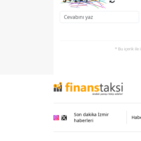
* Bu içerik ile
Son dakika İzmir
Habe
haberleri