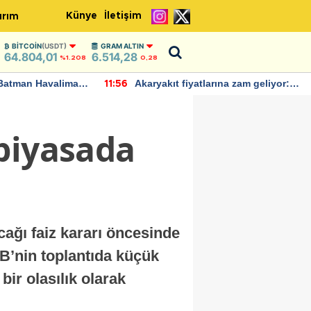
Künye
İletişim
ırım
BITCOIN
(USDT)
GRAM ALTIN
64.804,01
6.514,28
%1.208
0,28
Batman Havalimanı
Akaryakıt fiyatlarına zam geliyor:
11:56
 açıklamalarda
Yeni tarih açıklandı
piyasada
ağı faiz kararı öncesinde
B’nin toplantıda küçük
bir olasılık olarak