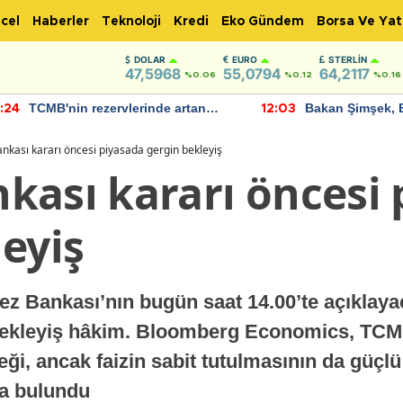
cel
Haberler
Teknoloji
Kredi
Eko Gündem
Borsa Ve Yat
DOLAR
EURO
STERLIN
47,5968
55,0794
64,2117
%0.06
%0.12
%0.16
TCMB'nin rezervlerinde artan
Bakan Şimşek, 
:24
12:03
momentum devam ediyor
için umut verici
bulundu
nkası kararı öncesi piyasada gergin bekleyiş
kası kararı öncesi 
eyiş
z Bankası’nın bugün saat 14.00’te açıklayac
 bekleyiş hâkim. Bloomberg Economics, TCM
eği, ancak faizin sabit tutulmasının da güçlü 
a bulundu