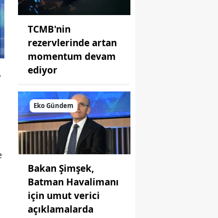
TCMB'nin
rezervlerinde artan
momentum devam
ediyor
,
Eko Gündem
e
Bakan Şimşek,
Batman Havalimanı
için umut verici
açıklamalarda