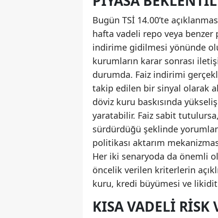
PIYASA BEKLENTIL
Bugün TSİ 14.00’te açıklanması
hafta vadeli repo veya benzer p
indirime gidilmesi yönünde olu
kurumların karar sonrası ilet
durumda. Faiz indirimi gerçek
takip edilen bir sinyal olarak 
döviz kuru baskısında yükseliş
yaratabilir. Faiz sabit tutulu
sürdürdüğü şeklinde yorumlanab
politikası aktarım mekanizmasın
Her iki senaryoda da önemli ol
öncelik verilen kriterlerin açık
kuru, kredi büyümesi ve likidit
KISA VADELI RISK 