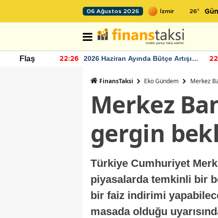
26
°
06 Ağustos 2026
Gün
r seviyesinin
2026 Haziran Ayında Bütçe Artışı
Flaş
22:26
22
Yaşandı
FinansTaksi
Eko Gündem
Merkez Ba
Merkez Ban
gergin bekl
Türkiye Cumhuriyet Merke
piyasalarda temkinli bir
bir faiz indirimi yapabilec
masada olduğu uyarısınd