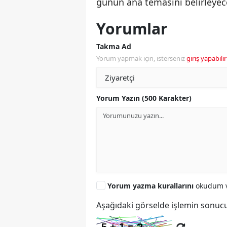
günün ana tema­sını belirleyec
Yorumlar
Takma Ad
Yorum yapmak için, isterseniz
giriş yapabilir
Yorum Yazın (500 Karakter)
Yorum yazma kurallarını
okudum v
Aşağıdaki görselde işlemin sonucu