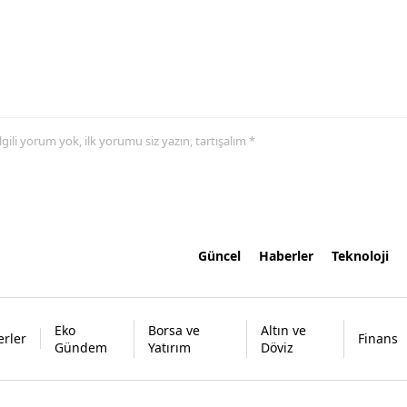
 ilgili yorum yok, ilk yorumu siz yazın, tartışalım *
Güncel
Haberler
Teknoloji
Eko
Borsa ve
Altın ve
rler
Finans
Gündem
Yatırım
Döviz