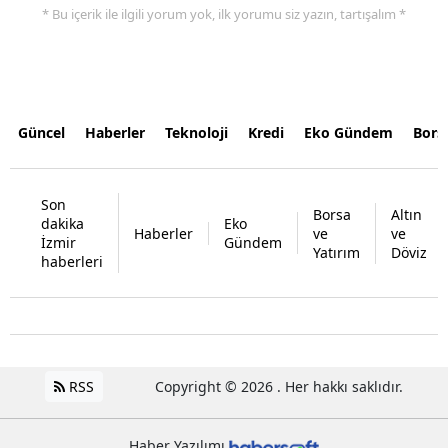
* Bu içerik ile ilgili yorum yok, ilk yorumu siz yazın, tartışalım *
Güncel
Haberler
Teknoloji
Kredi
Eko Gündem
Bors
Son
Borsa
Altın
dakika
Eko
Haberler
ve
ve
İzmir
Gündem
Yatırım
Döviz
haberleri
RSS
Copyright © 2026 . Her hakkı saklıdır.
Haber Yazılımı