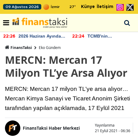
Künye
İletişim
09 Ağustos 2026
27
°
2026 Haziran Ayında
TCMB'nin
22:26
22:24
Bütçe Artışı Yaşandı
rezervlerinde artan
momentum devam
FinansTaksi
Eko Gündem
ediyor
MERCN: Mercan 17
Milyon TL’ye Arsa Alıyor
MERCN: Mercan 17 milyon TL’ye arsa alıyor…
Mercan Kimya Sanayi ve Ticaret Anonim Şirketi
tarafından yapılan açıklamada, 17 Eylül 2021
Yayınlanma
FinansTaksi Haber Merkezi
21 Eylül 2021 - 06:36