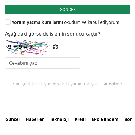
GÖNDER
Yorum yazma kurallarını
okudum ve kabul ediyorum
Aşağıdaki görselde işlemin sonucu kaçtır?
* Bu içerik ile ilgili yorum yok, ilk yorumu siz yazın, tartışalım *
Güncel
Haberler
Teknoloji
Kredi
Eko Gündem
Bors