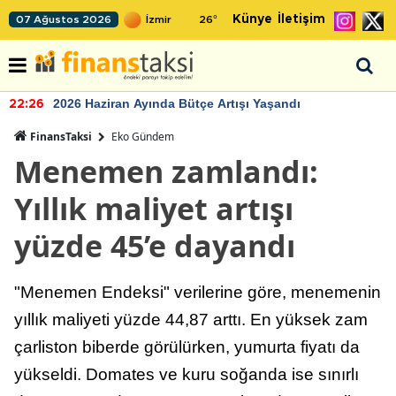
Künye
İletişim
07 Ağustos 2026
26
°
2026 Haziran Ayında Bütçe Artışı Yaşandı
22:26
FinansTaksi
Eko Gündem
Menemen zamlandı:
Yıllık maliyet artışı
yüzde 45’e dayandı
"Menemen Endeksi" verilerine göre, menemenin
yıllık maliyeti yüzde 44,87 arttı. En yüksek zam
çarliston biberde görülürken, yumurta fiyatı da
yükseldi. Domates ve kuru soğanda ise sınırlı