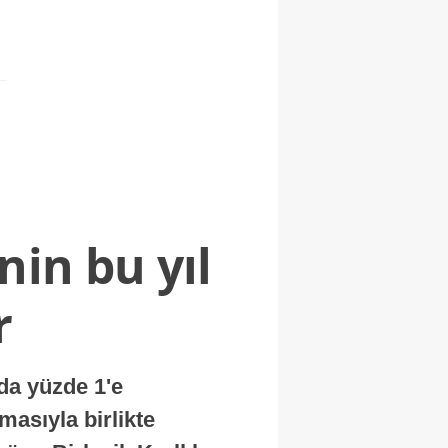
nin bu yıl
r
nda yüzde 1'e
masıyla birlikte