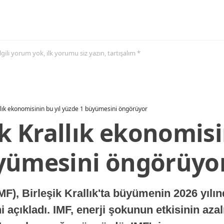
 ilgili yorum yok, ilk yorumu siz yazın, tartışalım *
allık ekonomisinin bu yıl yüzde 1 büyümesini öngörüyor
ik Krallık ekonomisi
yümesini öngörüyo
MF), Birleşik Krallık'ta büyümenin 2026 yılı
 açıkladı. IMF, enerji şokunun etkisinin azal