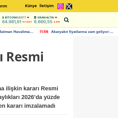
Künye
İletişim
ırım
BITCOIN
(USDT)
GRAM ALTIN
64.981,61
6.660,55
%1.037
2,59
Batman Havalimanı
Akaryakıt fiyatlarına zam geliyor:
11:56
 açıklamalarda
Yeni tarih açıklandı
ı Resmi
 ilişkin kararı Resmi
lıkları 2026’da yüzde
en kararı imzalamadı