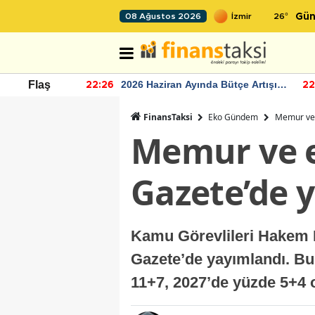
26
°
08 Ağustos 2026
Gün
r seviyesinin
2026 Haziran Ayında Bütçe Artışı
Flaş
22:26
22
Yaşandı
FinansTaksi
Eko Gündem
Memur ve 
Memur ve e
Gazete’de 
Kamu Görevlileri Hakem K
Gazete’de yayımlandı. Bu
11+7, 2027’de yüzde 5+4 