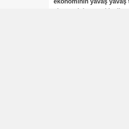
ekonominin yavaş yavaş t
ekonomisi, sonraki yıllard
Nur Duman