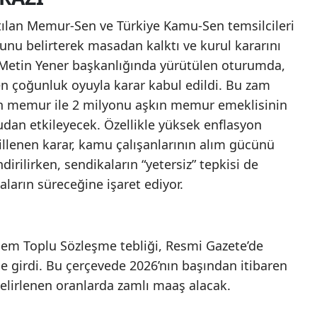
ılan Memur-Sen ve Türkiye Kamu-Sen temsilcileri
unu belirterek masadan kalktı ve kurul kararını
 Metin Yener başkanlığında yürütülen oturumda,
en çoğunluk oyuyla karar kabul edildi. Bu zam
on memur ile 2 milyonu aşkın memur emeklisinin
udan etkileyecek. Özellikle yüksek enflasyon
illenen karar, kamu çalışanlarının alım gücünü
rilirken, sendikaların “yetersiz” tepkisi de
arın süreceğine işaret ediyor.
em Toplu Sözleşme tebliği, Resmi Gazete’de
 girdi. Bu çerçevede 2026’nın başından itibaren
lirlenen oranlarda zamlı maaş alacak.