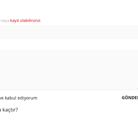
veya
kayıt olabilirsiniz
.
GÖNDE
e kabul ediyorum
 kaçtır?