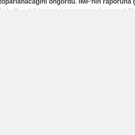
oparlanacağını öngördü. IMF'nin raporuna gö
a istikrarlı bir toparlanma süreci yaşayabilir
Yayınlanma
16 Temmuz 2026 - 22:37