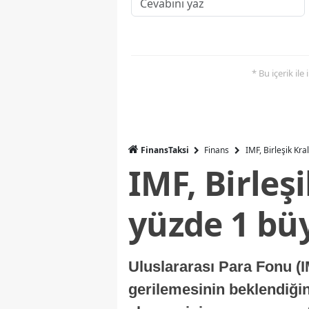
* Bu içerik ile
FinansTaksi
Finans
IMF, Birleşik Kr
IMF, Birleş
yüzde 1 bü
Uluslararası Para Fonu (I
gerilemesinin beklendiğini