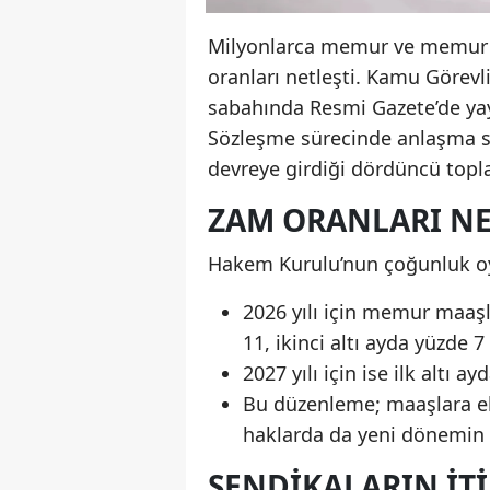
Milyonlarca memur ve memur e
oranları netleşti. Kamu Görevl
sabahında Resmi Gazete’de yay
Sözleşme sürecinde anlaşma 
devreye girdiği dördüncü topl
ZAM ORANLARI NE
Hakem Kurulu’nun çoğunluk oyu
2026 yılı için memur maaşl
11, ikinci altı ayda yüzde 
2027 yılı için ise ilk altı 
Bu düzenleme; maaşlara ekl
haklarda da yeni dönemin ç
SENDIKALARIN İTI