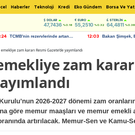
cel
Haberler
Teknoloji
Kredi
Eko Gündem
Borsa Ve Yat
DOLAR
EURO
STERLIN
47,7436
55,2510
64,4811
%0.18
%0.32
%0.38
TCMB'nin rezervlerinde artan
Bakan Şimşek, 
:24
12:03
momentum devam ediyor
için umut verici
bulundu
emekliye zam kararı Resmi Gazete’de yayımlandı
mekliye zam karar
yayımlandı
urulu’nun 2026-2027 dönemi zam oranlarına
na göre memur maaşları ve memur emekli ay
oranında artırılacak. Memur-Sen ve Kamu-S